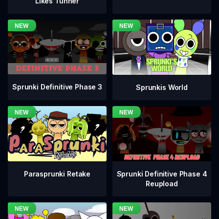
Likes Tunner
Sprunki Definitive Phase 3
Sprunkis World
Sprunki Definitive Phase 4
Parasprunki Retake
Reupload