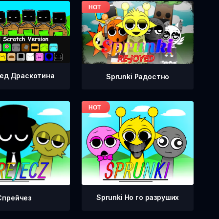
ед Драскотина
Sprunki Радостно
Sprunki Но го разруших
Спрейчез