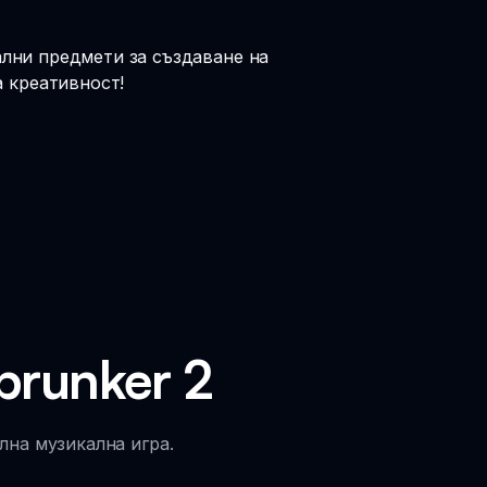
ални предмети за създаване на
а креативност!
prunker 2
лна музикална игра.