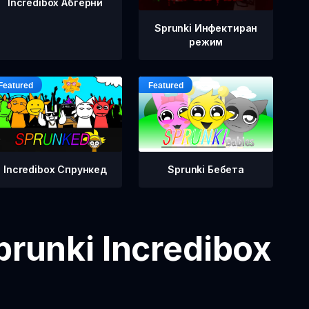
Incredibox Абгерни
Sprunki Инфектиран
режим
Incredibox Спрункед
Sprunki Бебета
runki Incredibox