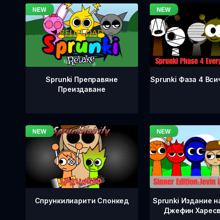
Sprunki Фаза 4 Вси
Sprunki Преправяне
Преиздаване
Спрункилиарити Спонкед
Sprunki Издание н
Джефин Харесв