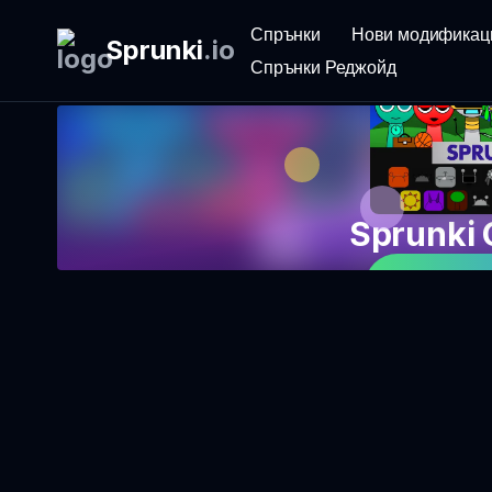
Спрънки
Нови модификац
Sprunki
.
io
Спрънки Реджойд
Sprunki
Играйте