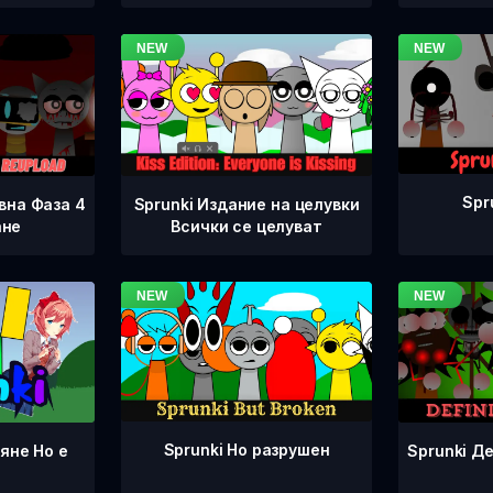
Spr
вна Фаза 4
Sprunki Издание на целувки
ане
Всички се целуват
Sprunki Но разрушен
Sprunki Д
яне Но е