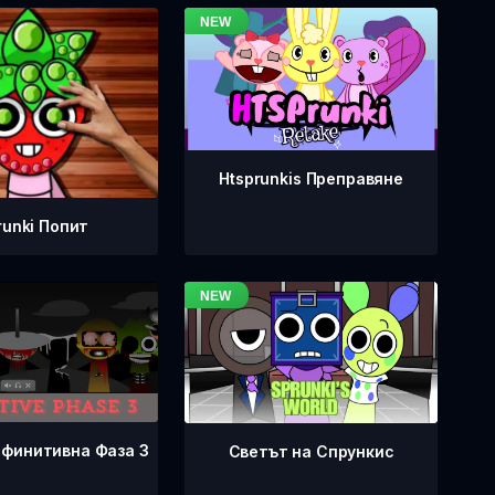
Htsprunkis Преправяне
runki Попит
ефинитивна Фаза 3
Светът на Спрункис