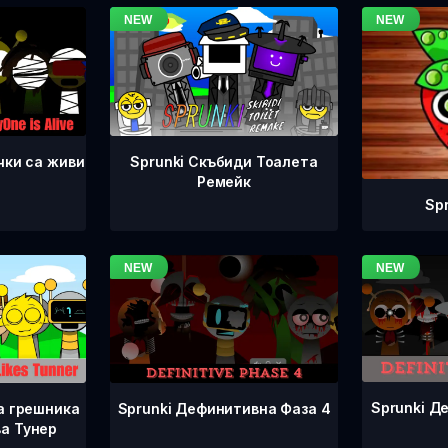
чки са живи
Sprunki Скъбиди Тоалета
Ремейк
Sp
Sprunki Д
Sprunki Дефинитивна Фаза 4
а грешника
а Тунер