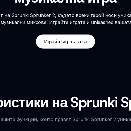
т на Sprunki Sprunker 2, където всеки герой носи уник
музикални миксове. Играйте играта и unleashed вашат
Играйте играта сега
истики на Sprunki S
ащите функции, които правят Sprunki Sprunker 2 уника