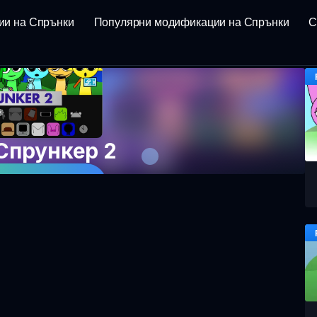
ии на Спрънки
Популярни модификации на Спрънки
С
 Спрункер 2
 играта сега