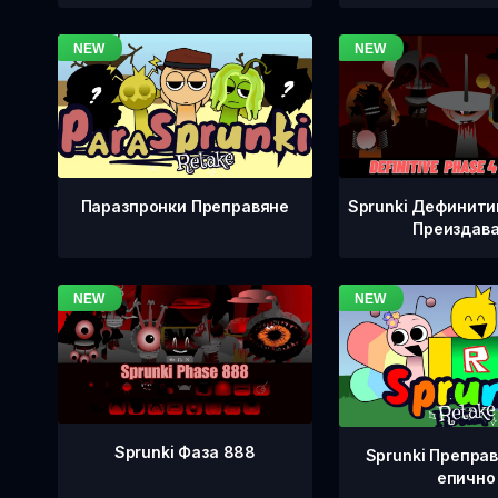
Sprunki Дефинити
Паразпронки Преправяне
Преиздав
Sprunki Фаза 888
Sprunki Преправ
епично