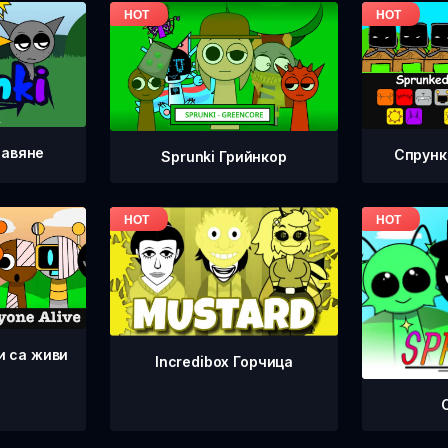
равяне
Спрунк
Sprunki Грийнкор
и са живи
Incredibox Горчица