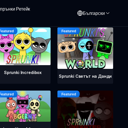
прънки Ретейк
Български
Sprunki Incredibox
Sprunki Светът на Данди