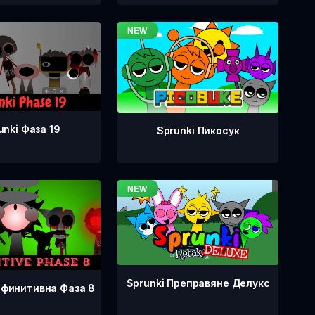
unki Фаза 19
Sprunki Пикосук
Sprunki Преправяне Делукс
ефинитивна Фаза 8