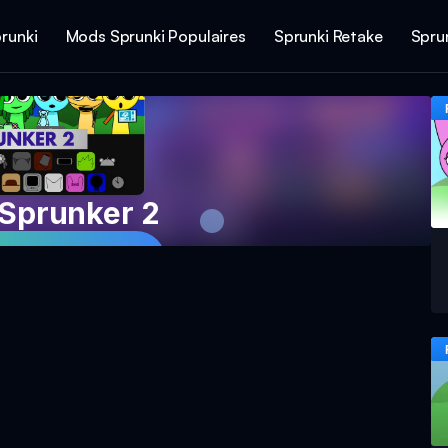
runki
Mods Sprunki Populaires
Sprunki Retake
Spru
 Sprunker 2
Jeu Maintenant