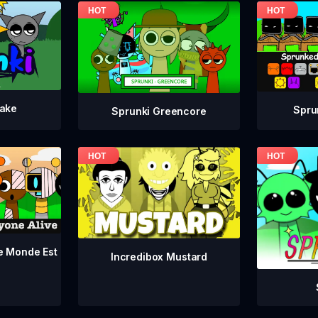
take
Spru
Sprunki Greencore
le Monde Est
Incredibox Mustard