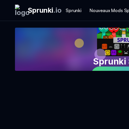
Sprunki
.
io
Sprunki
Nouveaux Mods Sp
Sprunki
Jouer au 