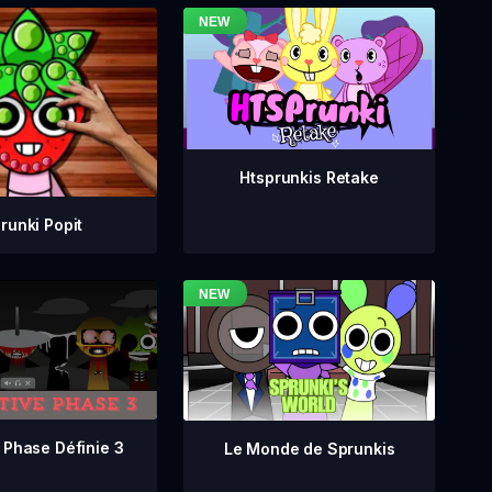
Htsprunkis Retake
runki Popit
 Phase Définie 3
Le Monde de Sprunkis