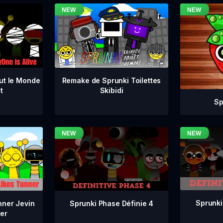
ut le Monde
Remake de Sprunki Toilettes
t
Skibidi
Sp
Sprunki
Sprunki Phase Définie 4
nner Jevin
er