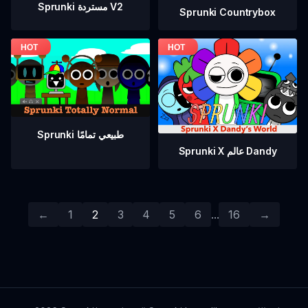
Sprunki مستردة V2
Sprunki Countrybox
Sprunki طبيعي تمامًا
Sprunki X عالم Dandy
←
1
2
3
4
5
6
...
16
→