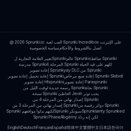
اللعب جديدة وممتعة.
تابع قنوات سبروكي الرسمية ولوحات المجتمع للبقاء على
اطلاع حول التحديثات الجديدة، والميزات، والأحداث
المجتمعية المحيطة بعالم سبروكي X ميلوفوبيا.
Sprunki.io: العب لعبة Sprunki Incredibox على الإنترنت
2026
@
اتصل بنا
الشروط والأحكام
سياسة الخصوصية
ضاغط Sprunki
عالم Sprunkis
تغيير العلامة التجارية لSprunki
المرحلة 4 Sprunki كلهم على قيد الحياة
مدرسة Sprunki
إعادة تصوير Sprunkyay DLC من Sprunki
إعادة صنع مرحاض Sprunki Skibidi
إعادة تحميل إعادة تصوير Sprunki
إعادة تصوير Parasprunki
إعادة تصوير Htsprunkis
نجاة Sprunki
رسمة جديدة لوقت الليل من Sprunki
نسخة Sprunki الخاطئ Jevin يحب تونر
إصدار نهائي من المرحلة 4 من Sprunki
دوائر رقمية من Sprunki
إصدار نهائي من المرحلة 3 من Sprunki
Sprunklairity Sprunked
Sprunki سبونكر
Sprunki لكنهم بدلوا مواقعهم
Abgerny لكن إنه رذاذ
Sprunki Phase
English
Deutsch
Français
Español
简体中文
繁體中文
日本語
한국어