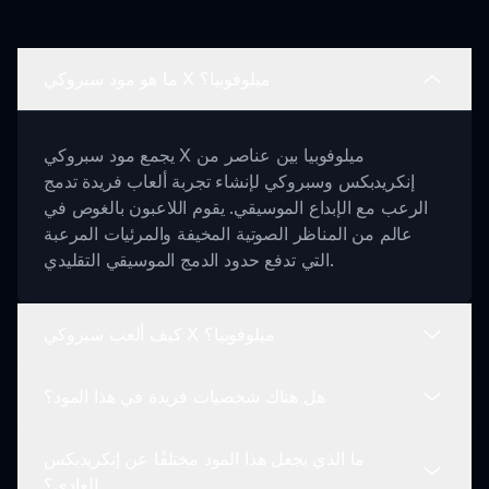
ما هو مود سبروكي X ميلوفوبيا؟
يجمع مود سبروكي X ميلوفوبيا بين عناصر من
إنكريدبكس وسبروكي لإنشاء تجربة ألعاب فريدة تدمج
الرعب مع الإبداع الموسيقي. يقوم اللاعبون بالغوص في
عالم من المناظر الصوتية المخيفة والمرئيات المرعبة
التي تدفع حدود الدمج الموسيقي التقليدي.
كيف ألعب سبروكي X ميلوفوبيا؟
هل هناك شخصيات فريدة في هذا المود؟
للعب سبروكي X ميلوفوبيا، ما عليك سوى سحب وإفلات
الشخصيات ذات الطابع الرعب على الشاشة وصنع
ما الذي يجعل هذا المود مختلفًا عن إنكريدبكس
مزجات من خلال تجربة تركيبات الصوت. اكتشف
نعم، تم تصميم كل شخصية في سبروكي X ميلوفوبيا
العادي؟
الأصوات المخفية أثناء اللعب لتعزيز التجربة!