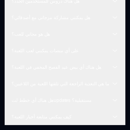
هل هناك دروس للمستخدمين الجدد؟
تحسينات على طريقة اللعب.
لضمان تجربة لعب سلسة، يُوصى بأن يكون لدى اللاعبين
متصفحات ومعدات متوافقة. نظرًا لأنها تعمل عبر
هل يمكنني مشاركة مزجاتي مع أصدقائي؟
الإنترنت، عمومًا لا تتطلب مواصفات أجهزة صارمة.
نعم، هناك دروس ونصائح داخل اللعبة تساعد المستخدمين
الجدد على فهم آليات سبروكي X ميلوفوبيا وبدء رحلتهم
هل هو مجاني للعب؟
الموسيقية المرعبة.
بالتأكيد! يتم تشجيع اللاعبين على مشاركة مزجاتهم مع
الأصدقاء والمجتمع للحصول على ردود الفعل والتعاون،
على أي منصات يمكنني لعب اللعبة؟
مما يجعلها تجربة موسيقية جماعية.
نعم، سبروكي X ميلوفوبيا مجاني للعب، مما يسمح للجميع
باستكشاف مزيج الرعب والموسيقى دون أي تكلفة.
هل هناك أي بيض عيد الفصح المخفي في اللعبة؟
يمكن لعب سبروكي X ميلوفوبيا على منصات متعددة عبر
متصفحات الويب. تضمن هذه الوصولية أن يتمكن جمهور
ما هي التغذية الراجعة التي تلقتها اللعبة من اللاعبين؟
أوسع من الاستمتاع باللعبة عبر أجهزة متعددة.
يمكن للاعبين اكتشاف بيض عيد الفصح المخفي من خلال
تجربة تركيبات الشخصيات. يمكن أن تعزز اكتشافات هذه
هل هناك أي خطط لتupdates مستقبلية؟
المفاجآت تجربة اللعب.
شارك اللاعبون ردود فعل إيجابية، معبرين عن حبهم
للأصوات المخيفة وتجربة اللعب المثيرة، جنبًا إلى جنب مع
كيف يمكنني متابعة أخبار اللعبة؟
تجربة الرعب الغامرة التي تقدمها.
نعم، يسعى المطورون دائمًا لتوسيع اللعبة،可能 to إضافة
شخصيات جديدة، وأصوات، وميزات للحفاظ على تجربة