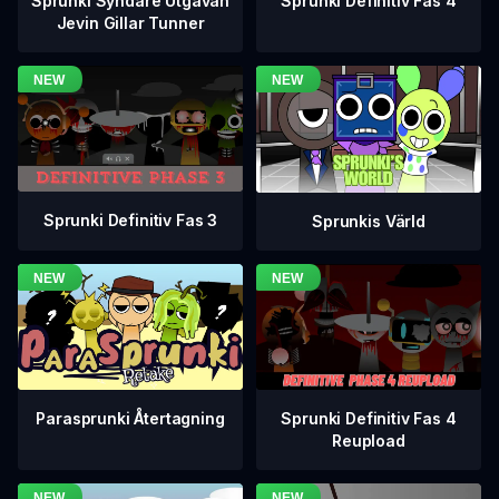
Sprunki Definitiv Fas 4
Sprunki Syndare Utgåvan
Jevin Gillar Tunner
Sprunki Definitiv Fas 3
Sprunkis Värld
Sprunki Definitiv Fas 4
Parasprunki Återtagning
Reupload