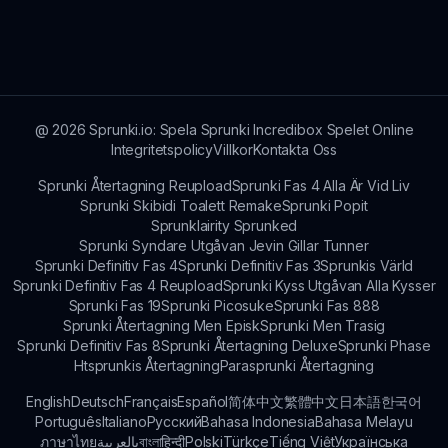
och spännande.
Följ officiella Sprunki-kanaler och
gemenskapsforum för att hålla dig informerad
om nya uppdateringar, funktioner och
gemenskapsaktiviteter kring Sprunki X
Melophobia-universumet.
@
2026
Sprunki.io: Spela Sprunki Incredibox Spelet Online
Integritetspolicy
Villkor
Kontakta Oss
Sprunki Återtagning Reupload
Sprunki Fas 4 Alla Är Vid Liv
Sprunki Skibidi Toalett Remake
Sprunki Popit
Sprunklairity Sprunked
Sprunki Syndare Utgåvan Jevin Gillar Tunner
Sprunki Definitiv Fas 4
Sprunki Definitiv Fas 3
Sprunkis Värld
Sprunki Definitiv Fas 4 Reupload
Sprunki Kyss Utgåvan Alla Kysser
Sprunki Fas 19
Sprunki Picosuke
Sprunki Fas 888
Sprunki Återtagning Men Episk
Sprunki Men Trasig
Sprunki Definitiv Fas 8
Sprunki Återtagning Deluxe
Sprunki Phase
Htsprunkis Återtagning
Parasprunki Återtagning
English
Deutsch
Français
Español
简体中文
繁體中文
日本語
한국어
Português
Italiano
Русский
Bahasa Indonesia
Bahasa Melayu
ภาษาไทย
بالعربية
বাংলা
हिन्दी
Polski
Türkçe
Tiếng Việt
Українська