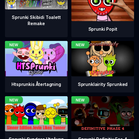
Sprunki Skibidi Toalett
Remake
Sprunki Popit
Htsprunkis Återtagning
Sprunklairity Sprunked