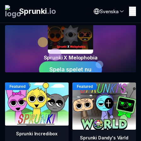
Sprunki
.
io
Svenska
Sprunki X Melophobia
Spela spelet nu
Sprunki Incredibox
Sprunki Dandy's Värld