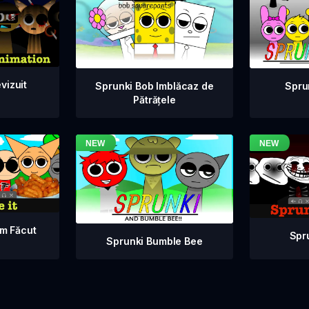
vizuit
Sprunki Bob Imblăcaz de
Spru
Pătrățele
am Făcut
Spr
Sprunki Bumble Bee