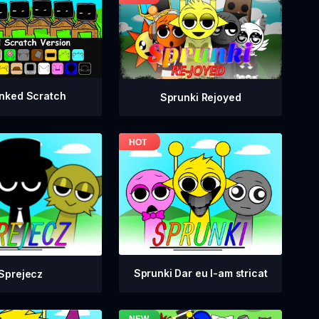
nked Scratch
Sprunki Rejoyed
Sprunki Dar eu l-am stricat
Sprejecz