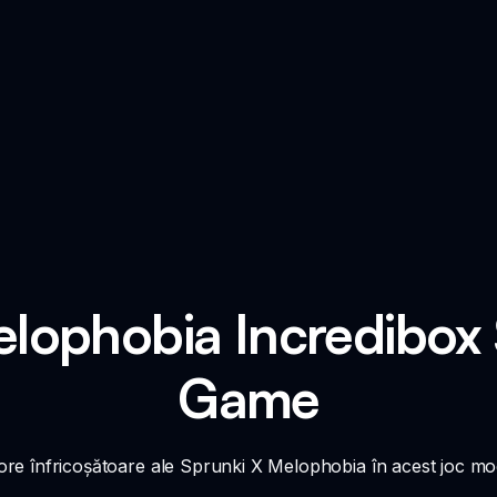
elophobia Incredibox
Game
nore înfricoșătoare ale Sprunki X Melophobia în acest joc mo