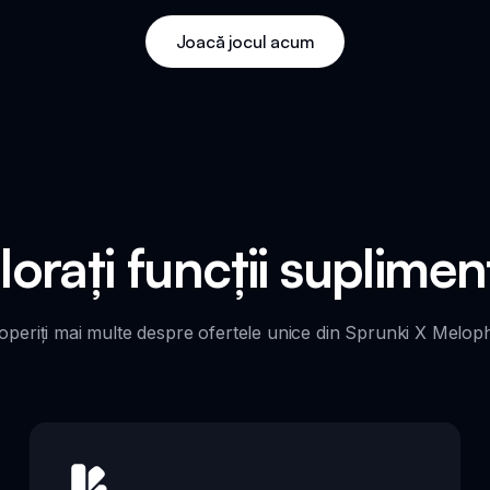
Joacă jocul acum
lorați funcții suplimen
periți mai multe despre ofertele unice din Sprunki X Melop