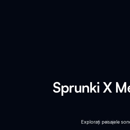
Sprunki X M
Explorați peisajele so