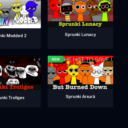
Sprunki Lunacy
nki Modded 2
Sprunki Arsură
unki Trollges