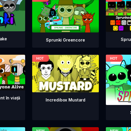
take
Spru
Sprunki Greencore
nt în viață
Incredibox Mustard