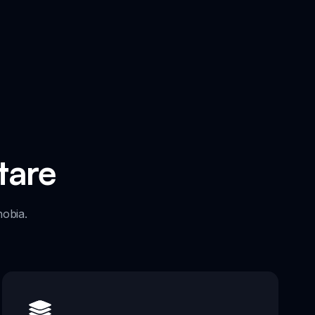
tare
hobia.