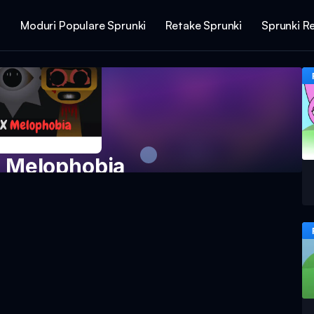
i
Moduri Populare Sprunki
Retake Sprunki
Sprunki R
X Melophobia
jocul acum