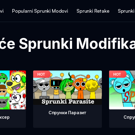
vi
Popularni Sprunki Modovi
Sprunki Retake
Sprunki
će Sprunki Modifika
Спрунки Паразит
ксер
Спру