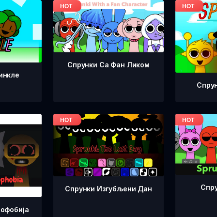
Спрунки Са Фан Ликом
инкле
Спру
Спру
Спрунки Изгубљени Дан
лофобија