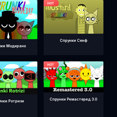
Спрунки Сенф
нки Модирано
Спрунки Ремастеред 3.0
нки Ротризи