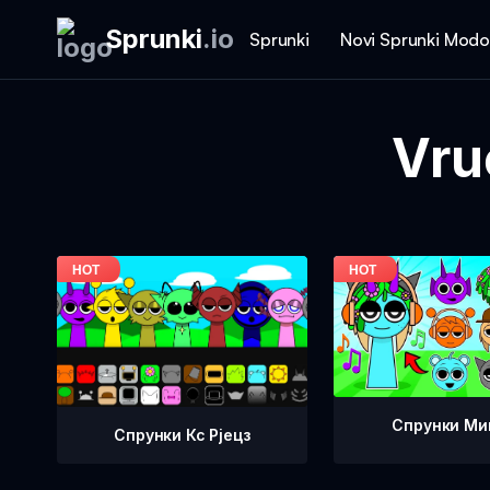
Sprunki
.
io
Sprunki
Novi Sprunki Modo
Vru
Спрунки Ми
Спрунки Кс Рјецз