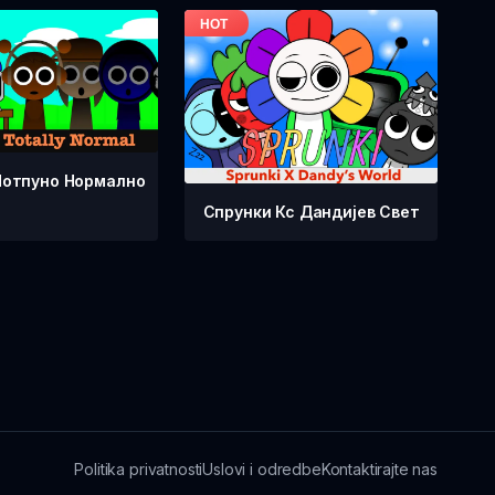
Потпуно Нормално
Спрунки Кс Дандијев Свет
Politika privatnosti
Uslovi i odredbe
Kontaktirajte nas