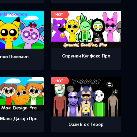
Спрунки Кулфокс Про
нки Покемон
 Макс Дизајн Про
Оззи Б ox Терор