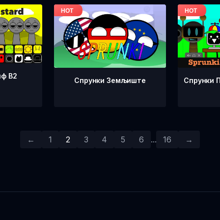
нф В2
Спрунки Земљиште
Спрунки 
←
1
2
3
4
5
6
...
16
→