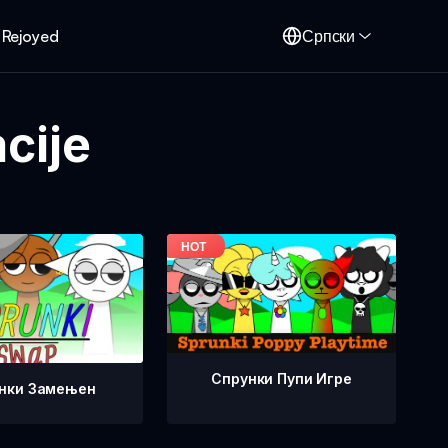
 Rejoyed
Српски
cije
Спрунки Пупи Игре
нки Замењен