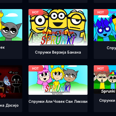
Лек
Спру
Спрунки Верзија Банана
Спрунки
Спрунки Али Човек Сви Ликови
на Досијо