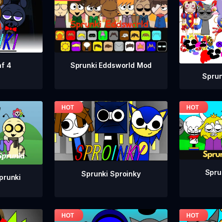
af 4
Sprunki Eddsworld Mod
Spru
Spru
Sprunki Sproinky
Abgerny لكن ki