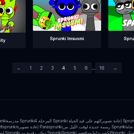
Spru
Sprunki Imsusmi
ity
←
1
2
3
4
5
6
...
16
→
المرحلة 4 Sprunki كلهم على قيد الحياة
مدرسة Sprunki
ضاغط 
رسمة جديدة لوقت الليل من Sprunki
إعادة تصوير Parasprunki
إعادة تصوير sprunkis
S سبونكر
Sprunki لكنهم بدلوا مواقعهم
دوائر رقمية من Sprunki
إصدار نهائي من المرحلة 3 من Sprunki