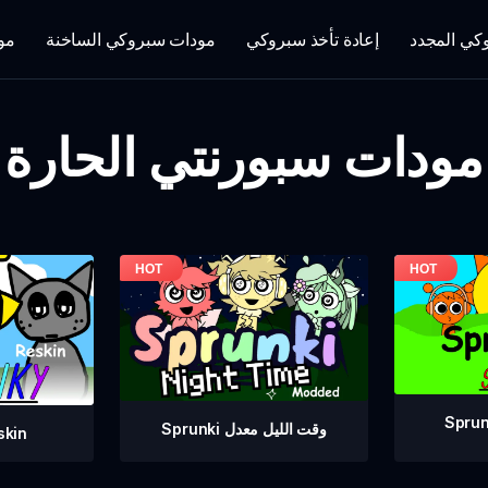
كي المجدد
إعادة تأخذ سبروكي
مودات سبروكي الساخنة
مو
مودات سبورنتي الحارة
Sprun
Sprunki وقت الليل معدل
skin