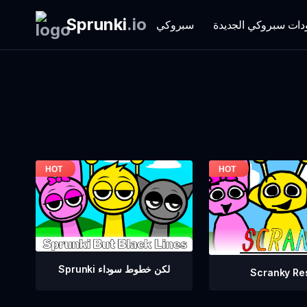
Sprunki
.
io
دات سبروكي الجديدة
سبروكي
Sprunki لكن خطوط سوداء
Scranky Re