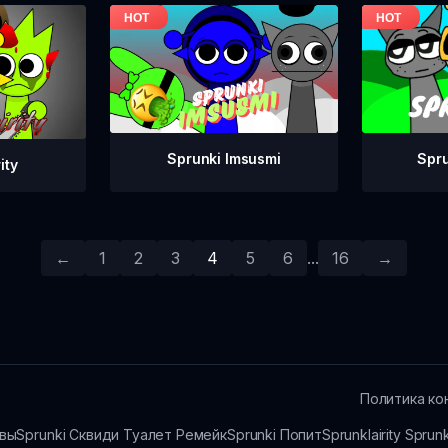
Spr
Sprunki Imsusmi
ity
←
1
2
3
4
5
6
...
16
→
Политика ко
ивы
Sprunki Сквиди Туалет Ремейк
Sprunki Попит
Sprunklairity Spru