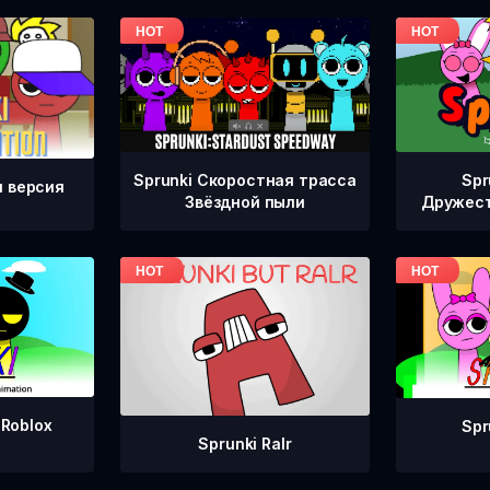
Sprunki Скоростная трасса
Spr
я версия
Звёздной пыли
Дружест
 Roblox
Spr
Sprunki Ralr