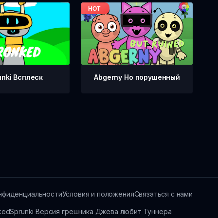
unki Всплеск
Abgerny Но порушенный
нфиденциальности
Условия и положения
Связаться с нами
nked
Sprunki Версия грешника Джева любит Туннера