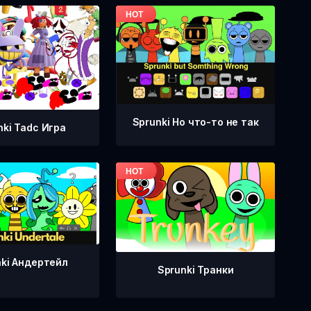
Sprunki Но что-то не так
nki Tadc Игра
nki Андертейл
Sprunki Транки