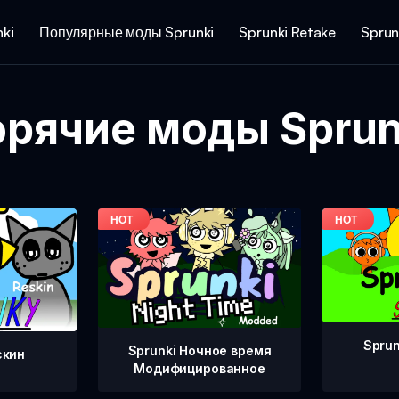
ki
Популярные моды Sprunki
Sprunki Retake
Sprun
орячие моды Sprun
Sprun
Sprunki Ночное время
скин
Модифицированное