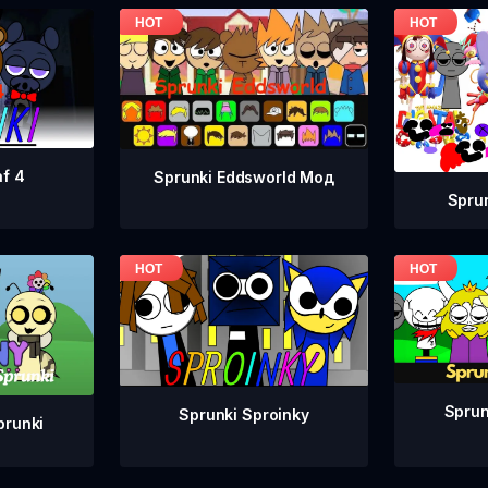
af 4
Sprunki Eddsworld Мод
Spru
Spru
Sprunki Sproinky
prunki