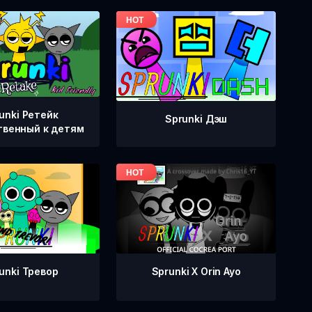
unki Ретейк
Sprunki Дэш
венный к детям
unki Тревор
Sprunki X Orin Ayo