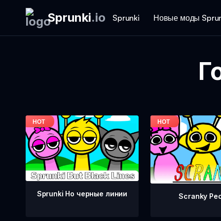
Sprunki
.
io
Sprunki
Новые моды Sprun
Г
Sprunki Но черные линии
Scranky Ре