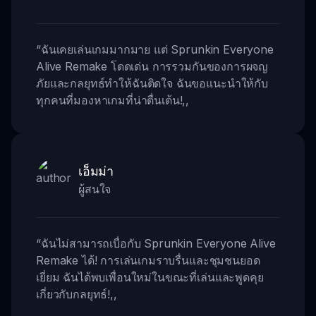
“
ฉันเคยเล่นเกมมากมาย แต่ Sprunkin Everyone
Alive Remake โดดเด่น การรวมกันของการผจญ
ภัยและกลยุทธ์ทำให้ฉันติดใจ ฉันขอแนะนำให้กับ
ทุกคนที่มองหาเกมที่น่าตื่นเต้น!
,,
เอ็มม่า
ผู้สนใจ
“
ฉันไม่สามารถเบื่อกับ Sprunkin Everyone Alive
Remake ได้! การเล่นเกมราบรื่นและชุมชนยอด
เยี่ยม ฉันได้พบเพื่อนใหม่ในขณะที่เล่นและพูดคุย
เกี่ยวกับกลยุทธ์!
,,