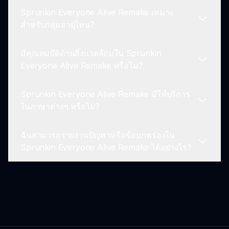
ทักษะ.
Sprunkin Everyone Alive Remake เหมาะ
ในฐานะเกมออนไลน์ Sprunkin Everyone Alive
สำหรับกลุ่มอายุไหน?
Remake จะบันทึกความก้าวหน้าของคุณโดยอัตโนมัติ
ทำให้คุณสามารถกลับมาเล่นจากจุดที่คุณหยุดได้.
มีคุณสมบัติด้านสิ่งแวดล้อมใน Sprunkin
Sprunkin Everyone Alive Remake เหมาะสำหรับผู้
Everyone Alive Remake หรือไม่?
เล่นหลากหลายกลุ่มอายุ ทำให้เป็นประสบการณ์ที่
สนุกสนานสำหรับทั้งครอบครัว.
Sprunkin Everyone Alive Remake มีให้บริการ
ใช่, Sprunkin Everyone Alive Remake มีสภาพ
ในภาษาต่างๆ หรือไม่?
แวดล้อมที่มีพลศาสตร์ที่ตอบสนองต่อการเลือกของผู้
เล่น ทำให้เกมมีความลึกซึ้งยิ่งขึ้น.
ฉันสามารถรายงานปัญหาหรือข้อบกพร่องใน
ปัจจุบัน Sprunkin Everyone Alive Remake มีให้
Sprunkin Everyone Alive Remake ได้อย่างไร?
บริการในหลายภาษาเพื่อตอบสนองกลุ่มผู้เล่นที่หลาก
หลาย.
ผู้เล่นสามารถรายงานปัญหาหรือข้อบกพร่องได้ผ่าน
หน้าสนับสนุนของเกมที่ sprunki.io ข้อเสนอแนะของ
คุณมีค่า!