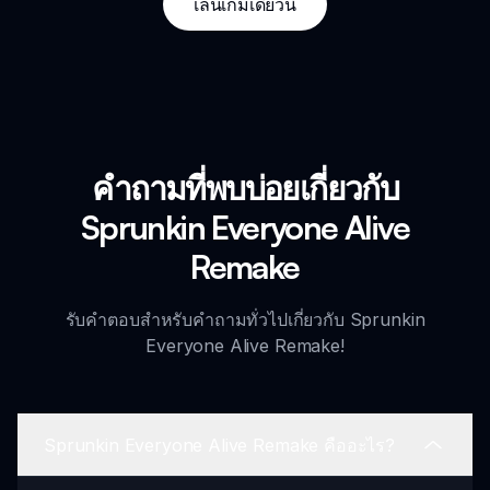
เล่นเกมเดี๋ยวนี้
คำถามที่พบบ่อยเกี่ยวกับ
Sprunkin Everyone Alive
Remake
รับคำตอบสำหรับคำถามทั่วไปเกี่ยวกับ Sprunkin
Everyone Alive Remake!
Sprunkin Everyone Alive Remake คืออะไร?