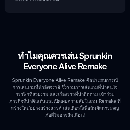
ทำไมคุณควรเล่น Sprunkin
Everyone Alive Remake
Sprunkin Everyone Alive Remake คือประสบการณ์
การเล่นเกมที่น่าอัศจรรย์ ซึ่งรวมการเล่นเกมที่น่าสนใจ
กราฟิกที่สวยงาม และเรื่องราวที่น่าติดตาม เข้าร่วม
ภารกิจที่น่าตื่นเต้นและเปิดเผยความลับในเกม Remake ที่
สร้างใหม่อย่างสร้างสรรค์ เล่นเดี๋ยวนี้เพื่อสัมผัสการผจญ
ภัยที่ไม่อาจลืมเลือน!