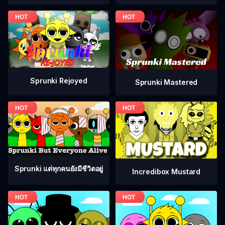
Sprunki Rejoyed
Sprunki Mastered
Sprunki แต่ทุกคนยังมีชีวิตอยู่
Incredibox Mustard