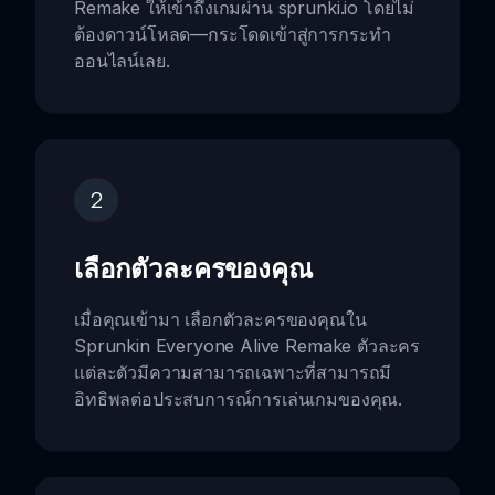
Remake ให้เข้าถึงเกมผ่าน sprunki.io โดยไม่
ต้องดาวน์โหลด—กระโดดเข้าสู่การกระทำ
ออนไลน์เลย.
2
เลือกตัวละครของคุณ
เมื่อคุณเข้ามา เลือกตัวละครของคุณใน
Sprunkin Everyone Alive Remake ตัวละคร
แต่ละตัวมีความสามารถเฉพาะที่สามารถมี
อิทธิพลต่อประสบการณ์การเล่นเกมของคุณ.