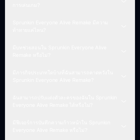
ใช่, มีชุมชนที่มีชีวิตชีวาของผู้เล่น Sprunkin
การเล่นเกม?
Everyone Alive Remake เข้าร่วมฟอรัม กลุ่มในโซ
เชียลมีเดีย หรือการสตรีมเกมเพื่อเชื่อมต่อกับผู้อื่น.
Sprunkin Everyone Alive Remake มีความ
ระยะเวลาเล่นเกมจะแตกต่างกันไปขึ้นอยู่กับทางเลือก
ท้าทายแค่ไหน?
ตัวละคร และภารกิจใน Sprunkin Everyone Alive
Remake แต่ประสบการณ์ที่น่าตื่นเต้นรออยู่!
มีบทช่วยสอนใน Sprunkin Everyone Alive
Sprunkin Everyone Alive Remake มีหลายระดับ
Remake หรือไม่?
ความยาก เพื่อให้ผู้เล่นทั้งที่ไม่เป็นทางการและเกมเมอร์
ที่มองหาความท้าทายสามารถสนุกกับเกมได้.
มีภารกิจประเภทใดบ้างที่ฉันสามารถคาดหวังใน
ใช่, Sprunkin Everyone Alive Remake มีบทช่วย
Sprunkin Everyone Alive Remake?
สอนเพื่อช่วยให้ผู้เล่นใหม่คุ้นเคยกับกลไกและการ
ควบคุมของเกม.
ฉันสามารถปรับแต่งตัวละครของฉันใน Sprunkin
ผู้เล่นสามารถคาดหวังภารกิจที่หลากหลายใน
Everyone Alive Remake ได้หรือไม่?
Sprunkin Everyone Alive Remake ตั้งแต่ภารกิจ
ง่ายๆ ไปจนถึงภารกิจที่ซับซ้อนหลายส่วน.
มีฟีเจอร์การบันทึกความก้าวหน้าใน Sprunkin
ใช่, Sprunkin Everyone Alive Remake อนุญาตให้ผู้
Everyone Alive Remake หรือไม่?
เล่นปรับแต่งตัวละครของตนในแง่ของรูปลักษณ์และชุด