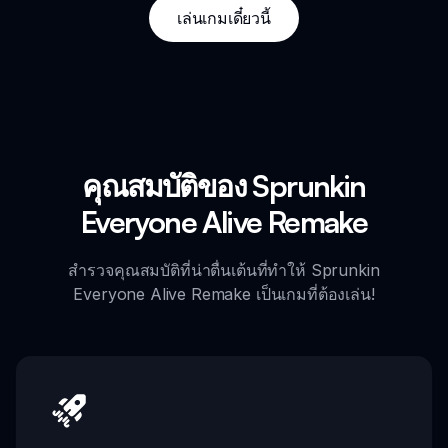
เล่นเกมเดี๋ยวนี้
คุณสมบัติของ Sprunkin
Everyone Alive Remake
สำรวจคุณสมบัติที่น่าตื่นเต้นที่ทำให้ Sprunkin
Everyone Alive Remake เป็นเกมที่ต้องเล่น!