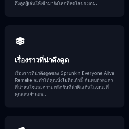
ดึงดูดผู้เล่นให้เข้ามายังโลกที่สดใสของเกม.
เรื่องราวที่น่าดึงดูด
เรื่องราวที่น่าดึงดูดของ Sprunkin Everyone Alive
Remake จะทำให้คุณนั่งไม่ติดเก้าอี้ ค้นพบตัวละคร
ที่น่าสนใจและความพลิกผันที่น่าตื่นเต้นในขณะที่
คุณเล่นผ่านเกม.