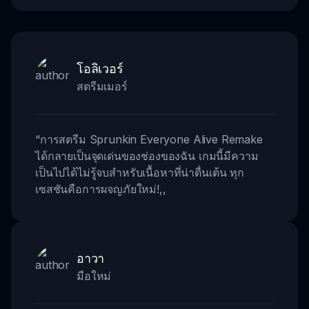
โอลิเวอร์
สตรีมเมอร์
“
การสตรีม Sprunkin Everyone Alive Remake
ได้กลายเป็นจุดเด่นของช่องของฉัน เกมนี้มีความ
เป็นไปได้ไม่รู้จบสำหรับเนื้อหาที่น่าตื่นเต้น ทุก
เซสชันคือการผจญภัยใหม่!
,,
อาวา
มือใหม่