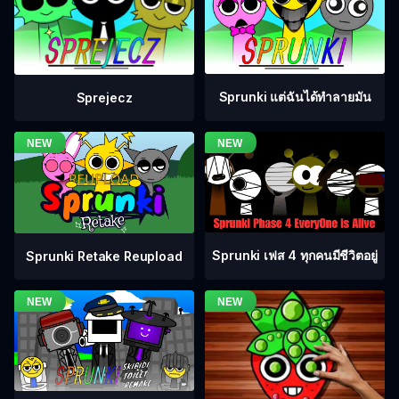
Sprunki แต่ฉันได้ทำลายมัน
Sprejecz
Sprunki เฟส 4 ทุกคนมีชีวิตอยู่
Sprunki Retake Reupload