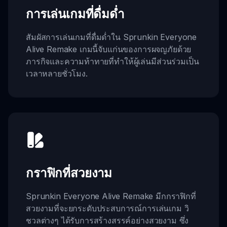
การเล่นเกมที่ดื่มด่ำ
สัมผัสการเล่นเกมที่ดื่มด่ำใน Sprunkin Everyone
Alive Remake เกมนี้จับแก่นของการผจญภัยด้วย
ภารกิจและความท้าทายที่ทำให้ผู้เล่นมีส่วนร่วมเป็น
เวลาหลายชั่วโมง.
กราฟิกที่สวยงาม
Sprunkin Everyone Alive Remake มีกกราฟิกที่
สวยงามที่จะยกระดับประสบการณ์การเล่นเกม วิ
ชวลต่างๆ ได้รับการสร้างสรรค์อย่างสวยงาม ซึ่ง