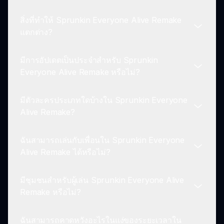
สิ่งที่ทำให้ Sprunkin Everyone Alive Remake
ปัจจุบัน Sprunkin Everyone Alive Remake ต้องการ
แตกต่าง?
การเชื่อมต่ออินเทอร์เน็ตเพื่อเล่น เนื่องจากเป็นเกม
ออนไลน์.
มีการอัปเดตเป็นประจำสำหรับ Sprunkin
Remake นี้มีกราฟิกที่ปรับปรุง กลไกการเล่นที่ลึกซึ้งยิ่ง
Everyone Alive Remake หรือไม่?
ขึ้น และเรื่องราวที่อุดมสมบูรณ์ ทำให้แตกต่างจาก
ต้นฉบับ.
มีตัวละครประเภทใดบ้างใน Sprunkin Everyone
ใช่, Sprunkin Everyone Alive Remake อัปเดตอย่าง
Alive Remake?
ต่อเนื่องด้วยฟีเจอร์ใหม่ เนื้อหา และการปรับปรุงตาม
ข้อเสนอแนะแบบผู้เล่น.
ฉันสามารถเล่นกับเพื่อนใน Sprunkin Everyone
Sprunkin Everyone Alive Remake มีตัวละครหลาก
Alive Remake ได้หรือไม่?
หลายประเภท โดยแต่ละตัวมีความสามารถและหน้าที่
เฉพาะที่ช่วยเสริมการเล่นเกม.
มีชุมชนสำหรับผู้เล่น Sprunkin Everyone Alive
แน่นอน! Sprunkin Everyone Alive Remake
Remake หรือไม่?
สนับสนุนการเล่นเกมแบบสังคม คุณสามารถรวมทีมกับ
เพื่อนเพื่อการผจญภัยร่วมกัน.
ฉันสามารถคาดหวังอะไรในแง่ของระยะเวลาใน