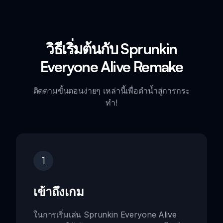
วิธีเริ่มต้นกับ Sprunkin
Everyone Alive Remake
ติดตามขั้นตอนง่ายๆ เหล่านี้เพื่อดำน้ำสู่การกระ
ทำ!
1
เข้าถึงเกม
ในการเริ่มเล่น Sprunkin Everyone Alive