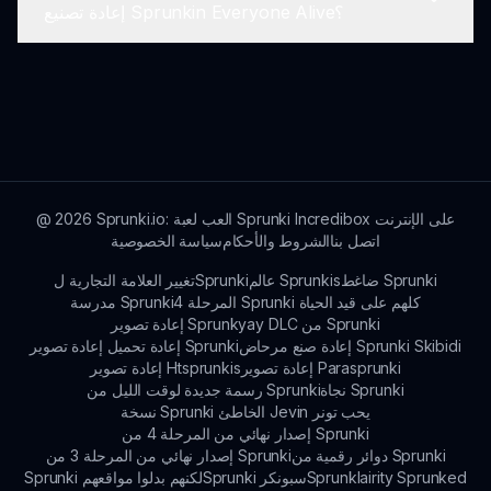
إعادة تصنيع Sprunkin Everyone Alive؟
متاحة بعدة لغات لخدمة قاعدة اللاعبين المتنوعة.
يمكن للاعبين الإبلاغ عن المشكلات أو الأخطاء عبر صفحة
الدعم الخاصة باللعبة على sprunki.io. تعليقاتك قيمة!
Sprunki.io: العب لعبة Sprunki Incredibox على الإنترنت
2026
@
اتصل بنا
الشروط والأحكام
سياسة الخصوصية
ضاغط Sprunki
عالم Sprunkis
تغيير العلامة التجارية لSprunki
المرحلة 4 Sprunki كلهم على قيد الحياة
مدرسة Sprunki
إعادة تصوير Sprunkyay DLC من Sprunki
إعادة صنع مرحاض Sprunki Skibidi
إعادة تحميل إعادة تصوير Sprunki
إعادة تصوير Parasprunki
إعادة تصوير Htsprunkis
نجاة Sprunki
رسمة جديدة لوقت الليل من Sprunki
نسخة Sprunki الخاطئ Jevin يحب تونر
إصدار نهائي من المرحلة 4 من Sprunki
دوائر رقمية من Sprunki
إصدار نهائي من المرحلة 3 من Sprunki
Sprunklairity Sprunked
Sprunki سبونكر
Sprunki لكنهم بدلوا مواقعهم