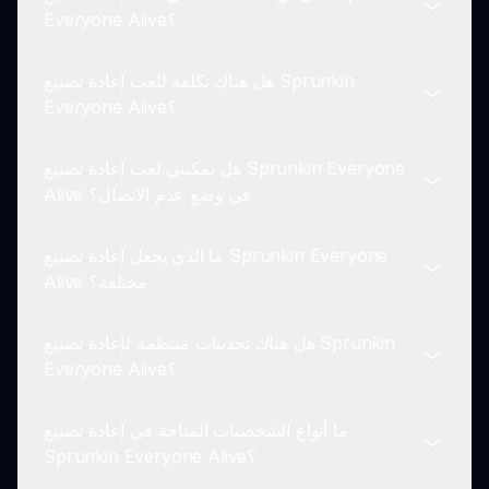
ما عليك سوى زيارة sprunki.io، والوصول إلى اللعبة
Everyone Alive؟
مباشرة، واختيار شخصيتك وبدء مغامرتك المثيرة!
هل هناك تكلفة للعب إعادة تصنيع Sprunkin
يمكنك لعب إعادة تصنيع Sprunkin Everyone Alive
Everyone Alive؟
عبر الإنترنت على أي جهاز به وصول الإنترنت، بما في
ذلك أجهزة الكمبيوتر والأجهزة المحمولة.
هل يمكنني لعب إعادة تصنيع Sprunkin Everyone
إعادة تصنيع Sprunkin Everyone Alive مجانية للعب.
Alive في وضع عدم الاتصال؟
ومع ذلك، قد تكون هناك عناصر شراء داخل اللعبة متاحة.
ما الذي يجعل إعادة تصنيع Sprunkin Everyone
حاليًا، تتطلب إعادة تصنيع Sprunkin Everyone Alive
Alive مختلفة؟
اتصالاً بالإنترنت للعب، حيث إنها لعبة عبر الإنترنت.
هل هناك تحديثات منتظمة لإعادة تصنيع Sprunkin
تقدم هذه الإعادة رسومات مُحسَّنة، وآليات لعب أعمق،
Everyone Alive؟
وقصة غنية، مما يجعلها مميزة عن الأصل.
ما أنواع الشخصيات المتاحة في إعادة تصنيع
نعم، يتم تحديث إعادة تصنيع Sprunkin Everyone Alive
Sprunkin Everyone Alive؟
باستمرار بميزات جديدة، ومحتوى، وتحسينات استنادًا إلى