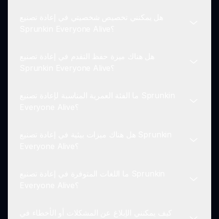
اللعبة والتحكم.
هل يمكنني تخصيص شخصيتي في إعادة تصنيع
يمكن للاعبين توقع مجموعة واسعة من المهام في إعادة
Sprunkin Everyone Alive؟
تصنيع Sprunkin Everyone Alive، بداية من المهام
البسيطة إلى المهام المعقدة متعددة الأجزاء.
هل هناك ميزة حفظ التقدم في إعادة تصنيع
نعم، تتيح إعادة تصنيع Sprunkin Everyone Alive
Sprunkin Everyone Alive؟
للاعبين تخصيص شخصياتهم من حيث المظهر ومجموعات
المهارات.
ما الفئة العمرية المناسبة لإعادة تصنيع Sprunkin
ك لعبة عبر الإنترنت، تقوم إعادة تصنيع Sprunkin
Everyone Alive؟
Everyone Alive بحفظ تقدمك تلقائيًا، مما يتيح لك
استئناف اللعب من حيث توقفت.
هل هناك ميزات بيئية في إعادة تصنيع Sprunkin
تعد إعادة تصنيع Sprunkin Everyone Alive مناسبة
Everyone Alive؟
للاعبين من مختلف الفئات العمرية، مما يجعلها تجربة
ممتعة للعائلة بأكملها.
ما اللغات المتوفرة في إعادة تصنيع Sprunkin
نعم، تتميز إعادة تصنيع Sprunkin Everyone Alive
Everyone Alive؟
ببيئات ديناميكية تتفاعل مع اختيارات اللاعب، مما يضيف
عمقًا لتجربة اللعب.
كيف يمكنني الإبلاغ عن المشكلات أو الأخطاء في
حاليًا، فإن إعادة تصنيع Sprunkin Everyone Alive