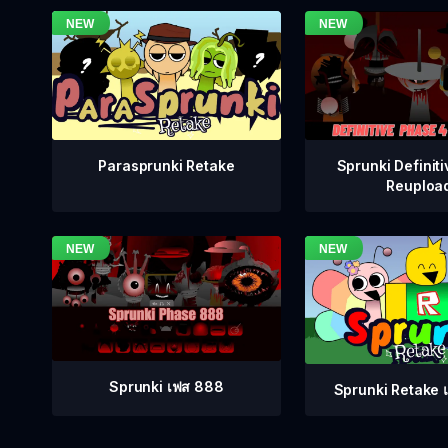
Sprunki Definiti
Parasprunki Retake
Reuploa
Sprunki เฟส 888
Sprunki Retake แ