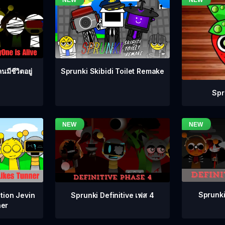
มีชีวิตอยู่
Sprunki Skibidi Toilet Remake
Spr
Sprunki
Sprunki Definitive เฟส 4
tion Jevin
ner