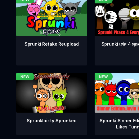
Sprunki เฟส 4 ทุกคน
Sprunki Retake Reupload
Sprunklairity Sprunked
Sprunki Sinner Edi
Likes Tun