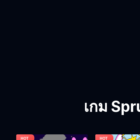
เกม Spru