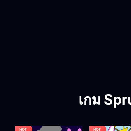
เกม Spru