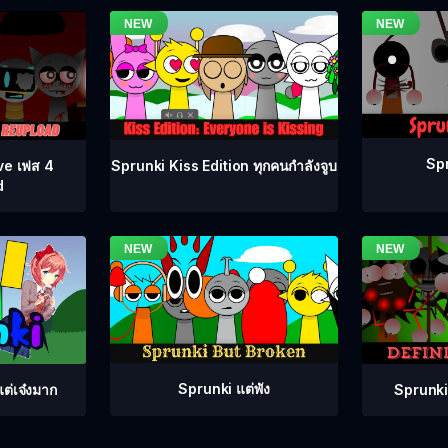
Spr
ve เฟส 4
Sprunki Kiss Edition ทุกคนกำลังจูบ
d
Sprunki แต่พัง
Sprunki
ต่เจ๋งมาก