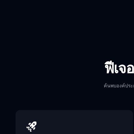
ฟีเจ
ค้นพบองค์ประกอ