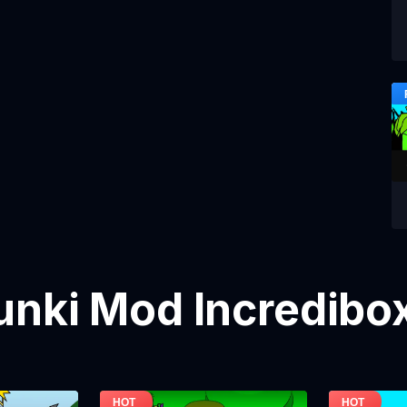
nki Mod Incredibox 