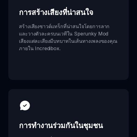
การสร้างเสียงที่น่าสนใจ
สร้างเสียงซาวด์แทร็กที่น่าสนใจโดยการลาก
และวางตัวละครบนเวทีใน Sperunky Mod
เสียงแต่ละเสียงมีบทบาทในเส้นทางเพลงของคุณ
ภายใน Incredibox.
การทำงานร่วมกันในชุมชน