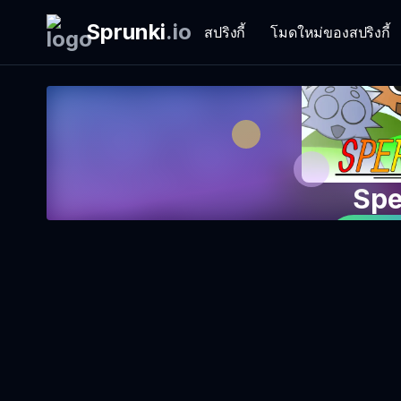
Sprunki
.
io
สปริงกี้
โมดใหม่ของสปริงกี้
Spe
เล่นเ