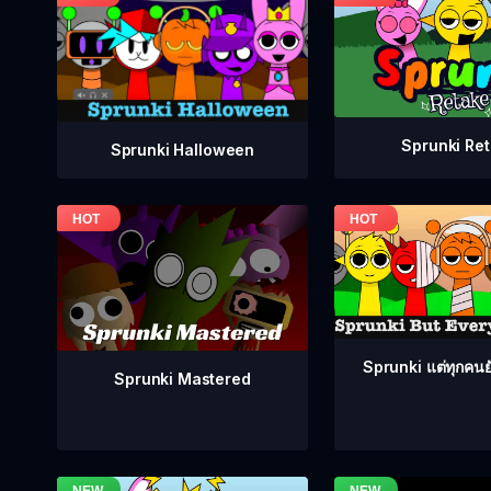
Sprunki Re
Sprunki Halloween
Sprunki แต่ทุกคนยัง
Sprunki Mastered