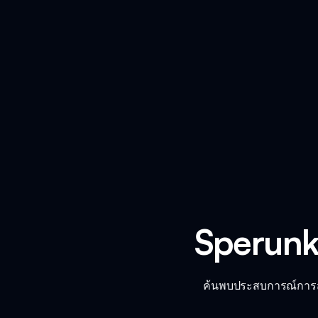
Sperunk
ค้นพบประสบการณ์การสร้