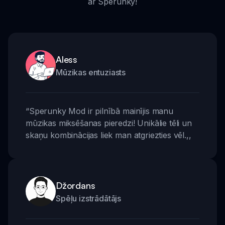
ar Sperunky!
Aless
Mūzikas entuziasts
“
Sperunky Mod ir pilnībā mainījis manu
mūzikas miksēšanas pieredzi! Unikālie tēli un
skaņu kombinācijas liek man atgriezties vēl.
,,
Džordans
Spēļu izstrādātājs