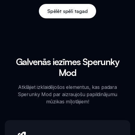
Spēlēt spēli tagad
Galvenās iezīmes Sperunky
Mod
Atklājiet izklaidējošos elementus, kas padara
Sperunky Mod par aizraujošu papildinājumu
mūzikas mīļotājiem!