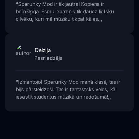
“
Sperunky Mod ir tik jautra! Kopiena ir
brīnišķīga. Esmu iepazinis tik daudz lielisku
cilvēku, kuri mīl mūziku tikpat kā es.
,,
Deizija
Pasniedzējs
“
Izmantojot Sperunky Mod manā klasē, tas ir
bijis pārsteidzoši. Tas ir fantastisks veids, kā
iesaistīt studentus mūzikā un radošumā!
,,