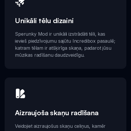
Unikāli tēlu dizaini
Sperunky Mod ir unikāli izstrādāti tēli, kas
ievieš piedzīvojumu sajūtu Incredibox pasaulē;
katram tēlam ir atšķirīga skaņa, padarot jūsu
mūzikas radīšanu daudzveidīgu.
Aizraujoša skaņu radīšana
Veidojiet aizraujošus skaņu celiņus, kamēr