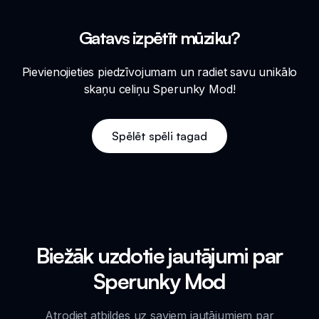
Gatavs izpētīt mūziku?
Pievienojieties piedzīvojumam un radiet savu unikālo
skaņu celiņu Sperunky Mod!
Spēlēt spēli tagad
Biežāk uzdotie jautājumi par
Sperunky Mod
Atrodiet atbildes uz saviem jautājumiem par