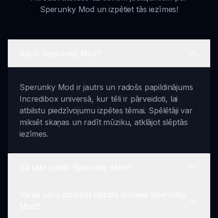
Sperunky Mod un izpētiet tās iezīmes!
Kas ir Sperunky Mod?
Sperunky Mod ir jautrs un radošs papildinājums
Incredibox universā, kur tēli ir pārveidoti, lai
atbilstu piedzīvojumu izpētes tēmai. Spēlētāji var
miksēt skaņas un radīt mūziku, atklājot slēptās
iezīmes.
Kā sākt spēlēt Sperunky Mod?
Vai es varu atbloķēt slēptās iezīmes Sperunky
Sāciet, izvēloties savu tēlu no dažādiem
Mod?
Sperunky iedvesmotiem avataram. Pēc tam