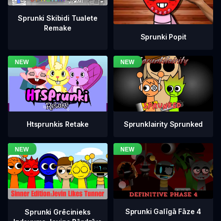
Sprunki Skibidi Tualete
Remake
Sprunki Popit
Htsprunkis Retake
Sprunklairity Sprunked
Sprunki Galīgā Fāze 4
Sprunki Grēcinieks