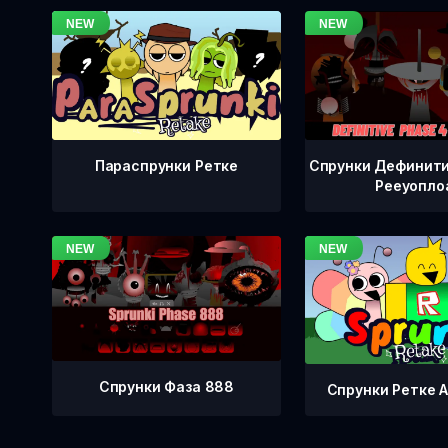
Спрунки Дефинити
Параспрунки Ретке
Рееуопло
Спрунки Фаза 888
Спрунки Ретке А