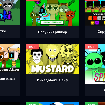
етке
Спр
Спрунки Гринкор
сви живи
Инкадобокс Сенф