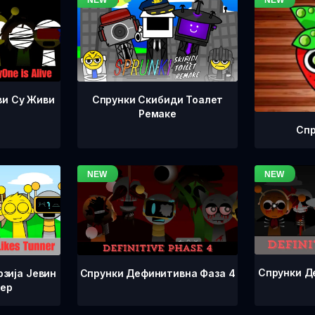
ви Су Живи
Спрунки Скибиди Тоалет
Ремаке
Спр
Спрунки Д
Спрунки Дефинитивна Фаза 4
зија Јевин
нер