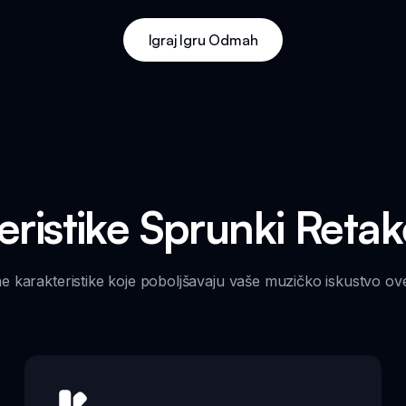
Igraj Igru Odmah
eristike Sprunki Reta
ne karakteristike koje poboljšavaju vaše muzičko iskustvo o