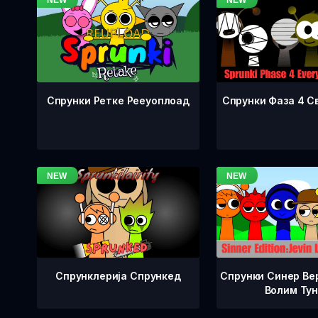
Спрунки Фаза 4 С
Спрунки Ретке Рееуоплоад
Спрунклерија Спрункед
Спрунки Синер Вер
Волим Ту