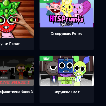
Хтспрункис Ретке
унки Попит
ефинитивна Фаза 3
Спрункис Свет