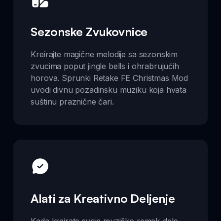
Sezonske Zvukovnice
Kreirajte magične melodije sa sezonskim
zvucima poput jingle bells i ohrabrujućih
horova. Sprunki Retake FE Christmas Mod
uvodi divnu pozadinsku muziku koja hvata
suštinu praznične čari.
Alati za Kreativno Deljenje