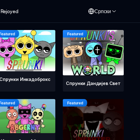
 Rejoyed
Српски
Спрунки Инкадоброкс
Спрунки Дандијев Свет