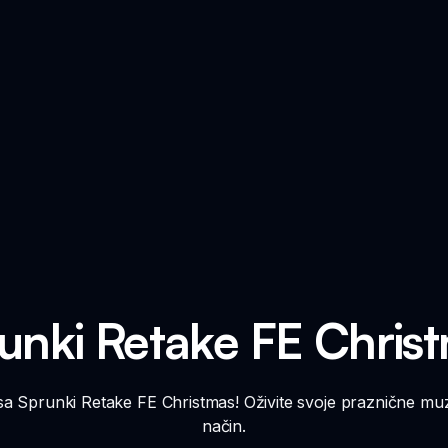
unki Retake FE Chris
sa Sprunki Retake FE Christmas! Oživite svoje praznične muzi
način.