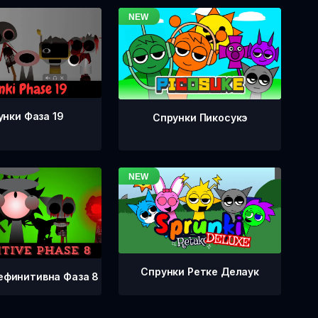
унки Фаза 19
Спрунки Пикосукэ
Спрунки Ретке Делаук
ефинитивна Фаза 8