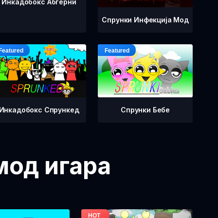
Инкадобокс Абгерни
Спрунки Инфекција Мод
Инкадобокс Спрункед
Спрунки Бебе
мод игара