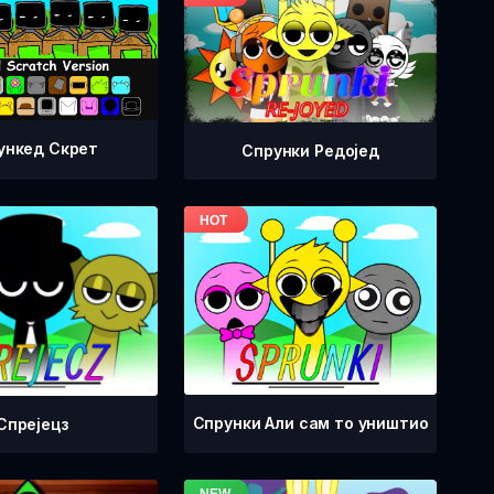
ункед Скрет
Спрунки Редоjед
Спрунки Али сам то уништио
Спрејецз