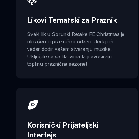
Likovi Tematski za Praznik
Svaki lik u Sprunki Retake FE Christmas je
ukrašen u prazničnu odeću, dodajući
vedar dodir vašem stvaranju muzike.
Uključite se sa likovima koji evociraju
toplinu praznične sezone!
Korisnički Prijateljski
Interfejs