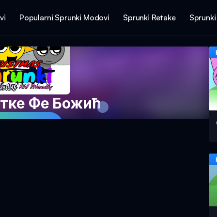
vi
Popularni Sprunki Modovi
Sprunki Retake
Sprunki
тке Фе Божић
Igru Odmah