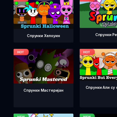
Спрунки Р
Спрунки Хелоуин
Спрунки Али су 
Спрунки Мастеријан