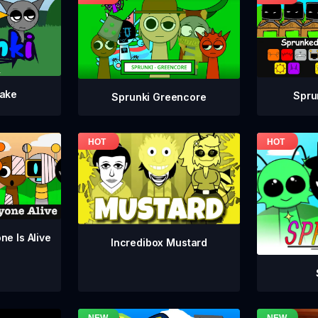
take
Spru
Sprunki Greencore
ne Is Alive
Incredibox Mustard