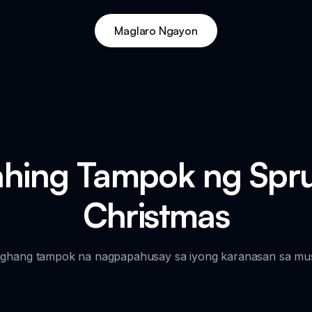
Maglaro Ngayon
ing Tampok ng Spru
Christmas
hang tampok na nagpapahusay sa iyong karanasan sa mus