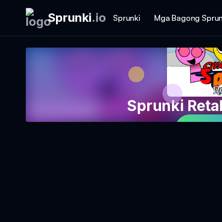
Sprunki
.
io
Sprunki
Mga Bagong Sprun
Sprunki Reta
Magla