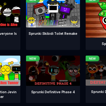
veryone Is
Sprunki Skibidi Toilet Remake
Sp
Sprunki 
Sprunki Definitive Phase 4
tion Jevin
ner