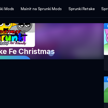
ki Mods
Mainit na Sprunki Mods
Sprunki Retake
Spr
ke Fe Christmas
ro Ngayon