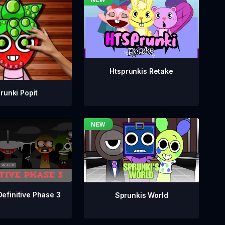
Htsprunkis Retake
runki Popit
Definitive Phase 3
Sprunkis World