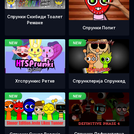
Спрунки Скибиди Тоалет
Ремаке
Спрунки Попит
Хтспрункис Ретке
Спрунклерија Спрункед
Спрунки Дефинитивна