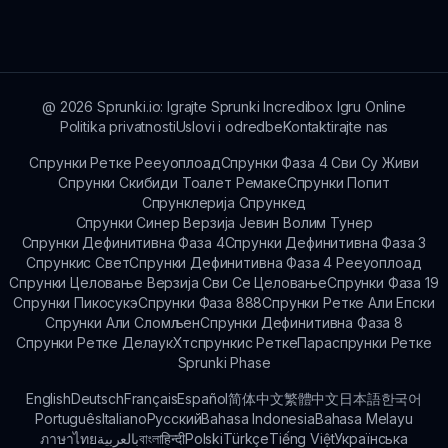
konekciju za pristup online funkcijama igram i
mogućnostima deljenja u zajednici.
@
2026
Sprunki.io: Igrajte Sprunki Incredibox Igru Online
Politika privatnosti
Uslovi i odredbe
Kontaktirajte nas
Спрунки Ретке Рееуоплоад
Спрунки Фаза 4 Сви Су Живи
Спрунки Скибиди Тоалет Ремаке
Спрунки Попит
Спрунклерија Спрункед
Спрунки Синер Верзија Јевин Волим Тунер
Спрунки Дефинитивна Фаза 4
Спрунки Дефинитивна Фаза 3
Спрункис Свет
Спрунки Дефинитивна Фаза 4 Рееуоплоад
Спрунки Целовање Верзија Сви Се Целовање
Спрунки Фаза 19
Спрунки Пикосукэ
Спрунки Фаза 888
Спрунки Ретке Али Епски
Спрунки Али Сломљен
Спрунки Дефинитивна Фаза 8
Спрунки Ретке Делаук
Хтспрункис Ретке
Параспрунки Ретке
Sprunki Phase
English
Deutsch
Français
Español
简体中文
繁體中文
日本語
한국어
Português
Italiano
Русский
Bahasa Indonesia
Bahasa Melayu
ภาษาไทย
بالعربية
বাংলা
हिन्दी
Polski
Türkçe
Tiếng Việt
Українська