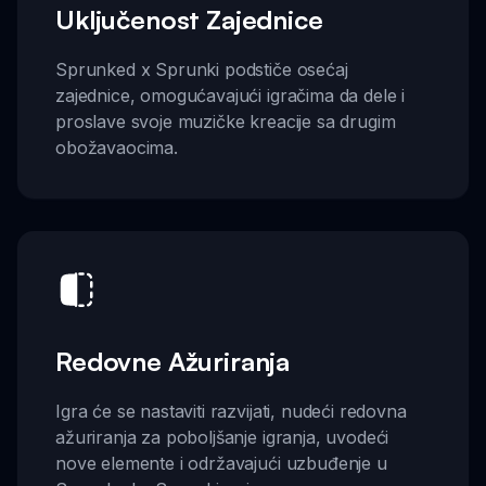
Uključenost Zajednice
Sprunked x Sprunki podstiče osećaj
zajednice, omogućavajući igračima da dele i
proslave svoje muzičke kreacije sa drugim
obožavaocima.
Redovne Ažuriranja
Igra će se nastaviti razvijati, nudeći redovna
ažuriranja za poboljšanje igranja, uvodeći
nove elemente i održavajući uzbuđenje u