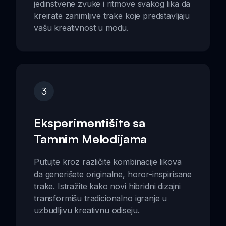
jedinstvene zvuke i ritmove svakog lika da
kreirate zanimljive trake koje predstavljaju
vašu kreativnost u modu.
3
Eksperimentišite sa
Tamnim Melodijama
Putujte kroz različite kombinacije likova
da generišete originalne, horor-inspirisane
trake. Istražite kako novi hibridni dizajni
transformišu tradicionalno igranje u
uzbudljivu kreativnu odiseju.