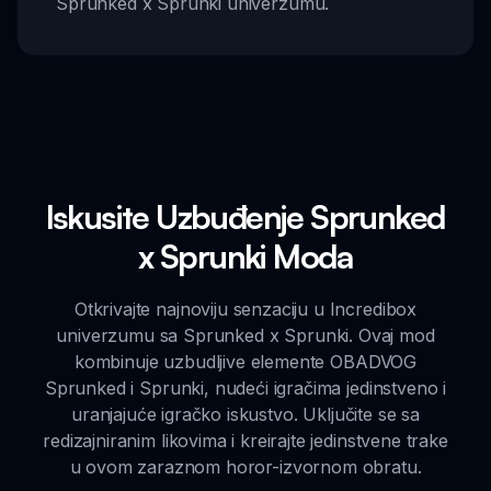
Sprunked x Sprunki univerzumu.
Iskusite Uzbuđenje Sprunked
x Sprunki Moda
Otkrivajte najnoviju senzaciju u Incredibox
univerzumu sa Sprunked x Sprunki. Ovaj mod
kombinuje uzbudljive elemente OBADVOG
Sprunked i Sprunki, nudeći igračima jedinstveno i
uranjajuće igračko iskustvo. Uključite se sa
redizajniranim likovima i kreirajte jedinstvene trake
u ovom zaraznom horor-izvornom obratu.