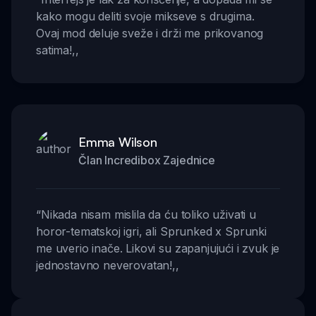
kako mogu deliti svoje mikseve s drugima.
Ovaj mod deluje sveže i drži me prikovanog
satima!
,,
Emma Wilson
Član Incredibox Zajednice
“
Nikada nisam mislila da ću toliko uživati u
horor-tematskoj igri, ali Sprunked x Sprunki
me uverio inače. Likovi su zapanjujući i zvuk je
jednostavno neverovatan!
,,