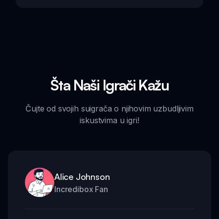
Šta Naši Igrači Kažu
Čujte od svojih suigrača o njihovim uzbudljivim
iskustvima u igri!
Alice Johnson
Incredibox Fan