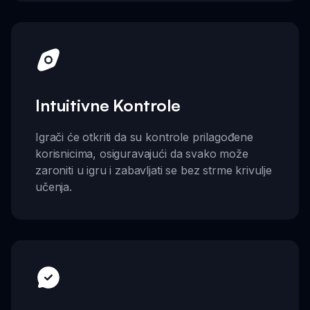
Intuitivne Kontrole
Igrači će otkriti da su kontrole prilagođene
korisnicima, osiguravajući da svako može
zaroniti u igru i zabavljati se bez strme krivulje
učenja.