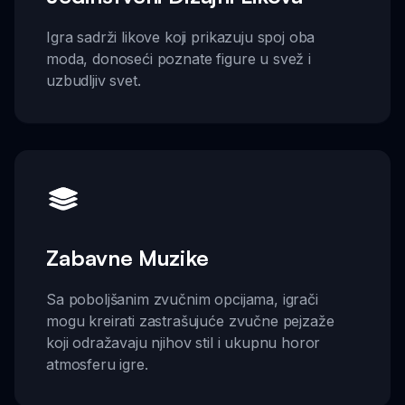
Igra sadrži likove koji prikazuju spoj oba
moda, donoseći poznate figure u svež i
uzbudljiv svet.
Zabavne Muzike
Sa poboljšanim zvučnim opcijama, igrači
mogu kreirati zastrašujuće zvučne pejzaže
koji odražavaju njihov stil i ukupnu horor
atmosferu igre.