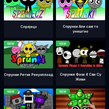
Спрунки Али сам то
Спрејецз
уништио
Спрунки Фаза 4 Сви Су
Спрунки Ретке Рееуоплоад
Живи