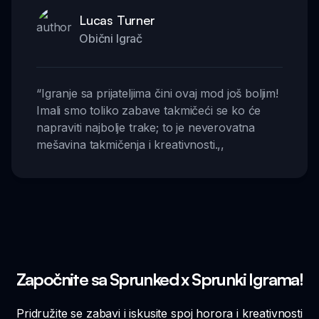
Lucas Turner
Obični Igrač
“
Igranje sa prijateljima čini ovaj mod još boljim!
Imali smo toliko zabave takmičeći se ko će
napraviti najbolje trake; to je neverovatna
mešavina takmičenja i kreativnosti.
,,
Započnite sa Sprunked x Sprunki Igrama!
Pridružite se zabavi i iskusite spoj horora i kreativnosti