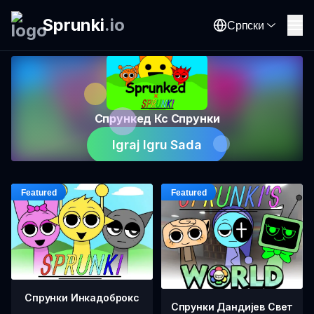
Sprunki
.
io
Српски
Спрункед Кс Спрунки
Igraj Igru Sada
Спрунки Инкадоброкс
Спрунки Дандијев Свет