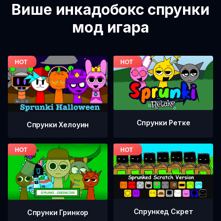
Више инкадобокс спрунки
мод игара
Спрунки Ретке
Спрунки Хелоуин
Спрункед Скрет
Спрунки Гринкор