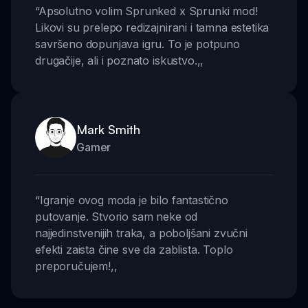
“
Apsolutno volim Sprunked x Sprunki mod!
Likovi su prelepo redizajnirani i tamna estetika
savršeno dopunjava igru. To je potpuno
drugačije, ali i poznato iskustvo.
,,
Mark Smith
Gamer
“
Igranje ovog moda je bilo fantastično
putovanje. Stvorio sam neke od
najjedinstvenijih traka, a poboljšani zvučni
efekti zaista čine sve da zablista. Toplo
preporučujem!
,,