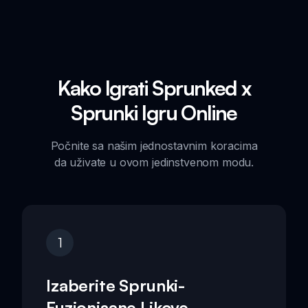
Kako Igrati Sprunked x
Sprunki Igru Online
Počnite sa našim jednostavnim koracima
da uživate u ovom jedinstvenom modu.
1
Izaberite Sprunki-
Fuzionisane Likove