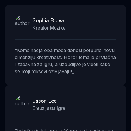
Sophia Brown
Kreator Muzike
“
Kombinacija oba moda donosi potpuno novu
dimenziju kreativnosti. Horor tema je privlačna
i zabavna za igru, a uzbudljivo je videti kako
se moji miksevi oživljavaju!
,,
Jason Lee
Entuzijasta Igra
“
Interfejs je lak za korišćenje, a dopada mi se