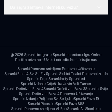
dostupan na većini modernih uređaja. Osigurajte
Da li igra zahtijeva internetsku vezu?
stabilnu internetsku vezu, a igra će raditi glatko
Igrači mogu pratiti najnovija ažuriranja, vijesti i
bez velikih sistemskih zahtjeva.
događaje zajednice putem službene web stranice
sprunki.io i povezanih društvenih mreža.
Da, Sprunked x Sprunki mod zahtijeva
internetsku vezu za pristup online mogućnostima
igre i funkcijama dijeljenja zajednice.
@
2026
Sprunki.io: Igrajte Sprunki Incredibox Igru Online
Politika privatnosti
Uvjeti i odredbe
Kontaktirajte nas
Sprunki Ponovno snimljeno Ponovno Učitavanje
Sprunki Faza 4 Svi Su Živi
Sprunki Skibidi Toalet Ponovna Izrada
Sprunki Popit
Sprunklairity Sprunked
Sprunki Izdanje Griješnika Jevin Voli Tunner
Sprunki Definivna Faza 4
Sprunki Definitivna Faza 3
Sprunkis Svijet
Sprunki Definivna Faza 4 Ponovno Učitavanje
Sprunki Izdanje Poljubac Svi Se Ljube
Sprunki Faza 19
Sprunki Picosuke
Sprunki Faza 888
Sprunki Ponovno snimljeno Ali Epik
Sprunki Ali Slomljeno