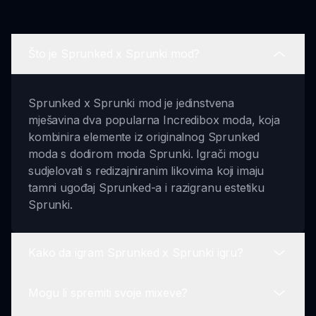
Što je Sprunked x Sprunki mod?
Sprunked x Sprunki mod je jedinstvena
mješavina dva popularna Incredibox moda, koja
kombinira elemente iz originalnog Sprunked
moda s dodirom moda Sprunki. Igrači mogu
sudjelovati s redizajniranim likovima koji imaju
tamni ugođaj Sprunked-a i razigranu estetiku
Sprunki.
Kako da igram Sprunked x Sprunki igru?
Mogu li spremiti svoje mixeve?
Da biste igrali Sprunked x Sprunki igru,