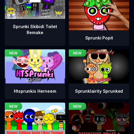
Sprunki Skibidi Toilet
Remake
Sprunki Popit
Htsprunkis Herneem
Sprunklairity Sprunked