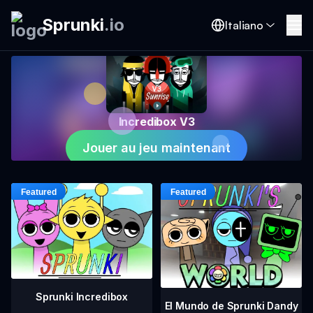
Sprunki
.
io
Italiano
Incredibox V3
Jouer au jeu maintenant
Sprunki Incredibox
El Mundo de Sprunki Dandy