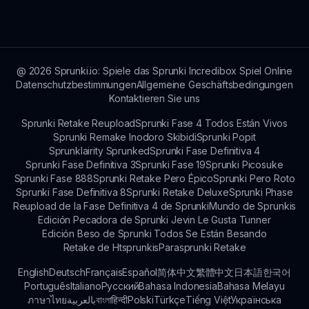
signaler tout contenu inapproprié. Les
développeurs prennent ces questions au sérieux
et travaillent à maintenir un environnement sûr
pour les joueurs.
@
2026
Sprunki.io: Spiele das Sprunki Incredibox Spiel Online
Datenschutzbestimmungen
Allgemeine Geschäftsbedingungen
Kontaktieren Sie uns
Sprunki Retake Reupload
Sprunki Fase 4 Todos Están Vivos
Sprunki Remake Inodoro Skibidi
Sprunki Popit
Sprunklairity Sprunked
Sprunki Fase Definitiva 4
Sprunki Fase Definitiva 3
Sprunki Fase 19
Sprunki Picosuke
Sprunki Fase 888
Sprunki Retake Pero Épico
Sprunki Pero Roto
Sprunki Fase Definitiva 8
Sprunki Retake Deluxe
Sprunki Phase
Reupload de la Fase Definitiva 4 de Sprunki
Mundo de Sprunkis
Edición Pecadora de Sprunki Jevin Le Gusta Tunner
Edición Beso de Sprunki Todos Se Están Besando
Retake de Htsprunkis
Parasprunki Retake
English
Deutsch
Français
Español
简体中文
繁體中文
日本語
한국어
Português
Italiano
Русский
Bahasa Indonesia
Bahasa Melayu
ภาษาไทย
بالعربية
বাংলা
हिन्दी
Polski
Türkçe
Tiếng Việt
Українська