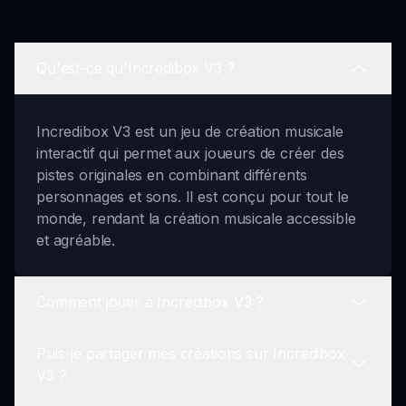
Qu'est-ce qu'Incredibox V3 ?
Incredibox V3 est un jeu de création musicale
interactif qui permet aux joueurs de créer des
pistes originales en combinant différents
personnages et sons. Il est conçu pour tout le
monde, rendant la création musicale accessible
et agréable.
Comment jouer à Incredibox V3 ?
Puis-je partager mes créations sur Incredibox
Jouer à Incredibox V3 est simple ! Il suffit de
V3 ?
faire glisser et de déposer des personnages pour