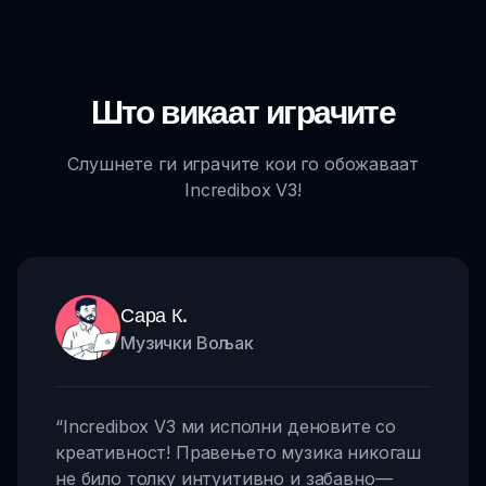
Што викаат играчите
Слушнете ги играчите кои го обожаваат
Incredibox V3!
Сара К.
Музички Вољак
“
Incredibox V3 ми исполни деновите со
креативност! Правењето музика никогаш
не било толку интуитивно и забавно—