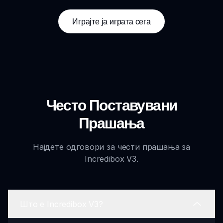
Играјте ја играта сега
Често Поставувани
Прашања
Најдете одговори за чести прашања за
Incredibox V3.
Што е Incredibox V3?