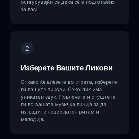
осигурувајќи се дека сè е подготвено
за вас!
2
Изберете Вашите Ликови
Откако ќе влезете во играта, изберете
ги вашите ликови. Секој лик има
уникатен звук. Повлечете и спуштете
ги во вашата музичка линија за да
изградите неверојатен ритам и
мелодија.