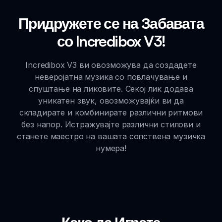
Придружете се на Забавата
со Incredibox V3!
Incredibox V3 ви овозможува да создадете
неверојатна музика со повлачување и
спуштање на ликовите. Секој лик додава
уникатен звук, овозможувајќи ви да
складирате и комбинирате различни ритмови
без напор. Истражувајте различни стилови и
станете маестро на вашата сопствена музичка
нумера!