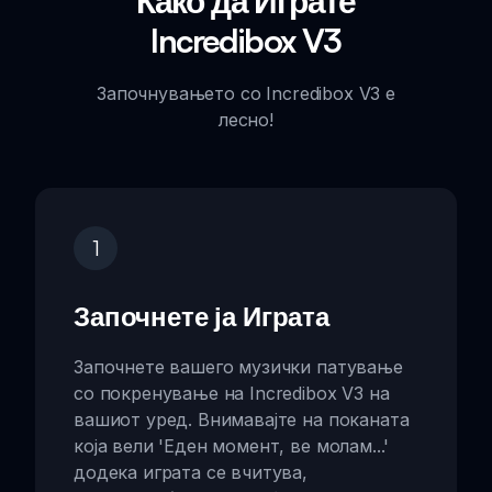
Како да Играте
Incredibox V3
Започнувањето со Incredibox V3 е
лесно!
1
Започнете ја Играта
Започнете вашего музички патување
со покренување на Incredibox V3 на
вашиот уред. Внимавајте на поканата
која вели 'Еден момент, ве молам...'
додека играта се вчитува,