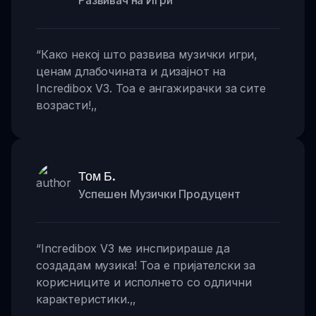
Развивач на Игри
“
Како некој што развива музички игри,
ценам длабочината и дизајнот на
Incredibox V3. Тоа е ангажирачки за сите
возрасти!
,,
Том Б.
Успешен Музички Продуцент
“
Incredibox V3 ме инспирираше да
создадам музика! Тоа е пријателски за
корисниците и исполнето со одлични
карактеристики.
,,