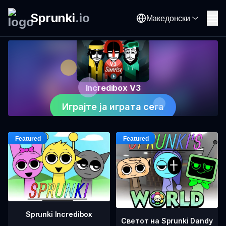
Sprunki
.
io
Македонски
Incredibox V3
Играјте ја играта сега
Sprunki Incredibox
Светот на Sprunki Dandy