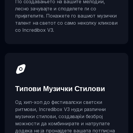
По создавањето на вашите мелодии,
лесно зачувајте и споделете ги со
пријателите. Покажете го вашиот музички
талент на светот со само неколку кликови
со Incredibox V3.
Типови Музички Стилови
Од хип-хоп до фестивалски светски
ритмови, Incredibox V3 нуди различни
музички стилови, создавајќи безброј
можности да комбинирате и натрупате
додека не ја пронајдете вашата потписна