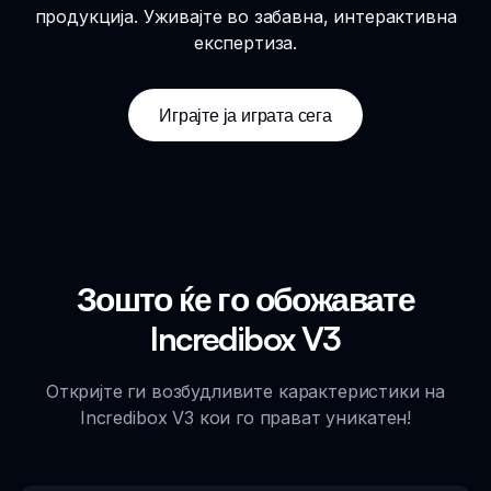
продукција. Уживајте во забавна, интерактивна
експертиза.
Играјте ја играта сега
Зошто ќе го обожавате
Incredibox V3
Откријте ги возбудливите карактеристики на
Incredibox V3 кои го прават уникатен!