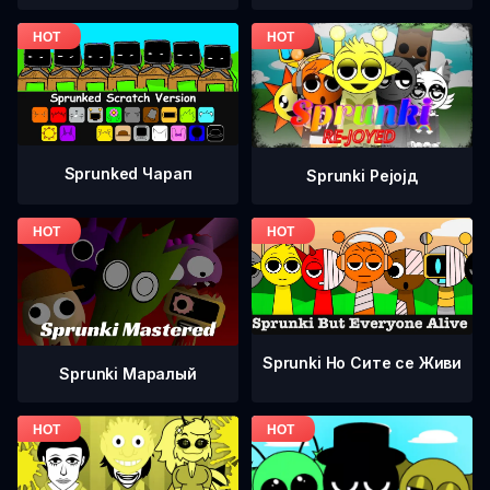
Sprunked Чарап
Sprunki Рејојд
Sprunki Но Сите се Живи
Sprunki Маралый