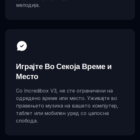
мелодија.
Играјте Во Секоја Време и
Место
Со Incredibox V3, не сте ограничени на
одредено време или место. Уживајте во
правењето музика на вашето компјутер,
таблет или мобилен уред со целосна
слобода.