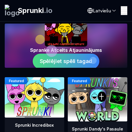
Sprunki
.
io
Latviešu
Spranke Atcelts Atjauninājums
Spēlējiet spēli tagad
Sprunki Incredibox
Sprunki Dandy's Pasaule