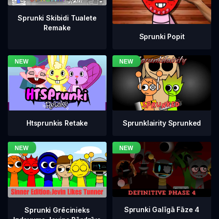
Sprunki Skibidi Tualete
Remake
Sprunki Popit
Htsprunkis Retake
Sprunklairity Sprunked
Sprunki Galīgā Fāze 4
Sprunki Grēcinieks