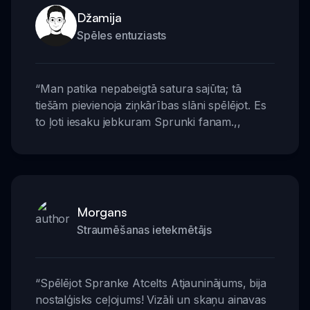
Džamija
Spēles entuziasts
“
Man patika nepabeigtā satura sajūta; tā
tiešām pievienoja ziņkārības slāni spēlējot. Es
to ļoti iesaku jebkuram Sprunki fanam.
,,
Morgans
Straumēšanas ietekmētājs
“
Spēlējot Spranke Atcelts Atjauninājums, bija
nostalģisks ceļojums! Vizāli un skaņu ainavas