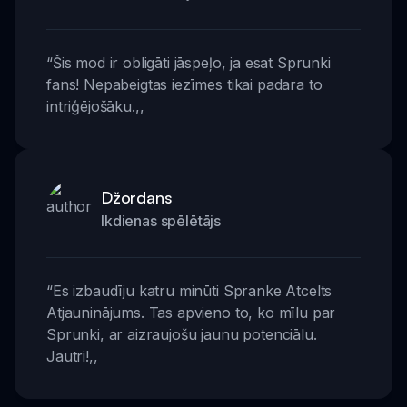
“
Šis mod ir obligāti jāspeļo, ja esat Sprunki
fans! Nepabeigtas iezīmes tikai padara to
intriģējošāku.
,,
Džordans
Ikdienas spēlētājs
“
Es izbaudīju katru minūti Spranke Atcelts
Atjauninājums. Tas apvieno to, ko mīlu par
Sprunki, ar aizraujošu jaunu potenciālu.
Jautri!
,,