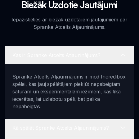
Biežāk Uzdotie Jautājumi
Iepazīstieties ar biežāk uzdotajiem jautājumiem par
Spranke Atcelts Atjauninājums.
Kas ir Spranke Atcelts Atjauninājums?
Spranke Atcelts Atjauninājums ir mod Incredibox
spēlei, kas ļauj spēlētājiem piekļūt nepabeigtam
saturam un eksperimentālām iezīmēm, kas tika
iecerētas, lai uzlabotu spēli, bet palika
nepabeigtas.
Kā spēlēt Spranke Atcelts Atjauninājums?