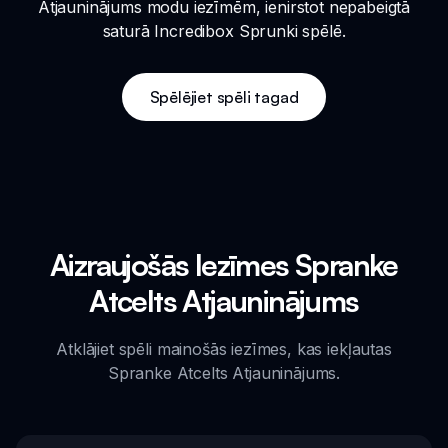
Atjauninājums modu iezīmēm, ienirstot nepabeigtā
saturā Incredibox Sprunki spēlē.
Spēlējiet spēli tagad
Aizraujošās Iezīmes Spranke
Atcelts Atjauninājums
Atklājiet spēli mainošās iezīmes, kas iekļautas
Spranke Atcelts Atjauninājums.