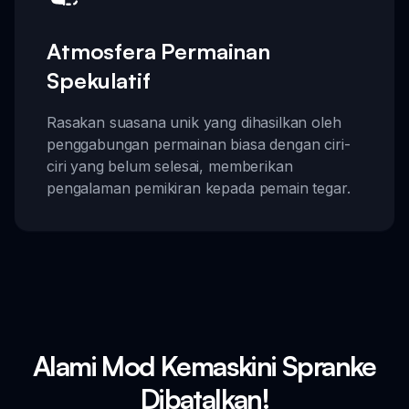
Atmosfera Permainan
Spekulatif
Rasakan suasana unik yang dihasilkan oleh
penggabungan permainan biasa dengan ciri-
ciri yang belum selesai, memberikan
pengalaman pemikiran kepada pemain tegar.
Alami Mod Kemaskini Spranke
Dibatalkan!