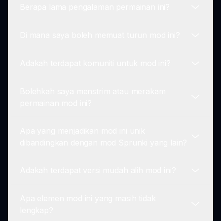
Berapa lama pengalaman permainan ini?
bagaimanapun, adalah sentiasa amalan baik
Memandangkan mod ini belum selesai, beberapa
untuk menyandarkan simpanan anda.
pepijat mungkin masih wujud. Pemain digalakkan
Di mana saya boleh memuat turun mod ini?
untuk melaporkan sebarang isu yang mereka
Panjang pengalaman boleh berbeza bergantung
hadapi.
kepada penglibatan pemain dengan ciri-ciri baru.
Adakah terdapat komuniti untuk mod ini?
Memandangkan terdapat elemen yang belum
Anda boleh memuat turun mod Kemaskini
selesai, ia adalah peluang untuk keseronokan
Spranke Dibatalkan dengan mengunjungi
spekulatif.
Bolehkah saya menstrim atau merakam
sprunki.io dan mengikuti arahan yang diberikan
Ya, pemain sering berkongsi pengalaman dan tip
permainan mod ini?
di laman tersebut.
mereka melalui pelbagai forum permainan dan
laman komuniti yang berkaitan dengan
Apa yang menjadikan mod ini unik
Incredibox.
Pemain dialu-alukan untuk berkongsi permainan
dibandingkan dengan mod Sprunki yang lain?
mereka dalam talian; walau bagaimanapun,
disarankan untuk mematuhi garis panduan
Adakah terdapat versi mudah alih mod ini?
komuniti semasa melakukannya.
Keunikan Kemaskini Spranke Dibatalkan terletak
pada sifat yang belum selesai, menawarkan
Apa elemen mod ini yang masih tidak
pemain pandangan ke dalam konsep-konsep
Pada masa ini, mod ini terutamanya tersedia
lengkap?
yang tidak direalisasikan, mencetuskan rasa ingin
untuk pengguna desktop; walau bagaimanapun,