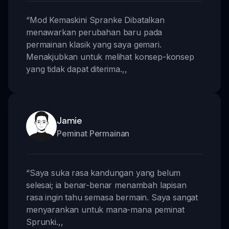
“
Mod Kemaskini Spranke Dibatalkan
menawarkan perubahan baru pada
permainan klasik yang saya gemari.
Menakjubkan untuk melihat konsep-konsep
yang tidak dapat diterima.
,,
Jamie
Peminat Permainan
“
Saya suka rasa kandungan yang belum
selesai; ia benar-benar menambah lapisan
rasa ingin tahu semasa bermain. Saya sangat
menyarankan untuk mana-mana peminat
Sprunki.
,,