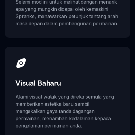
Selami mod ini untuk melihat dengan menarik
apa yang mungkin dicapai oleh kemaskini
Spranke, menawarkan petunjuk tentang arah
masa depan dalam pembangunan permainan.
Visual Baharu
Alami visual watak yang direka semula yang
memberikan estetika baru sambil
mengekalkan gaya tanda dagangan
permainan, menambah kedalaman kepada
pengalaman permainan anda.