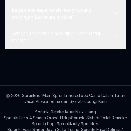
tahu dan perbincangan.
pemain boleh memantau untuk kemaskini
Bagaimana saya boleh menghubungi
mengenai kemungkinan aksesibiliti mudah alih.
Mod ini mempunyai reka bentuk watak dan
sokongan berkaitan mod ini?
pemandangan bunyi yang belum selesai yang
hint pada idea yang lebih luas tetapi tidak
Adakah Incredibox asal diperlukan untuk
sepenuhnya dibangunkan, mengekalkan rasa
Untuk sokongan berkaitan dengan Kemaskini
bermain?
spekulatif.
Spranke Dibatalkan, anda harus menghubungi
melalui halaman kontak di sprunki.io.
Ya, pemain mesti mempunyai permainan
Incredibox asal yang dipasang pada peranti
mereka untuk bermain mod Kemaskini Spranke
Dibatalkan.
@
2026
Sprunki.io: Main Sprunki Incredibox Game Dalam Talian
Dasar Privasi
Terma dan Syarat
Hubungi Kami
Sprunki Retake Muat Naik Ulang
Sprunki Fasa 4 Semua Orang Hidup
Sprunki Skibidi Toilet Remake
Sprunki Popit
Sprunklairity Sprunked
Sprunki Edisi Sinner Jevin Suka Tunner
Sprunki Fasa Definisi 4