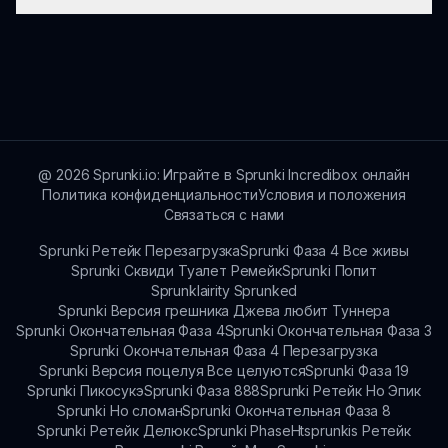
контактную страницу на sprunki.io.
Да, игрокам необходимо иметь
оригинальную игру Incredibox,
установленную на своем устройстве, чтобы
играть в мод Обновление Spranke.
@
2026
Sprunki.io: Играйте в Sprunki Incredibox онлайн
Политика конфиденциальности
Условия и положения
Связаться с нами
Sprunki Ретейк Перезагрузка
Sprunki Фаза 4 Все живы
Sprunki Сквиди Туалет Ремейк
Sprunki Попит
Sprunklairity Sprunked
Sprunki Версия грешника Джева любит Туннера
Sprunki Окончательная Фаза 4
Sprunki Окончательная Фаза 3
Sprunki Окончательная Фаза 4 Перезагрузка
Sprunki Версия поцелуя Все целуются
Sprunki Фаза 19
Sprunki Пикосукэ
Sprunki Фаза 888
Sprunki Ретейк Но Эпик
Sprunki Но сломан
Sprunki Окончательная Фаза 8
Sprunki Ретейк Делюкс
Sprunki Phase
Htsprunkis Ретейк