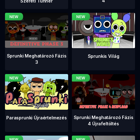
4
Szereti Tunner
Sprunki Meghatározó Fázis
Sprunkis Világ
3
Sprunki Meghatározó Fázis
Parasprunki Újraértelmezés
4 Újrafeltöltés