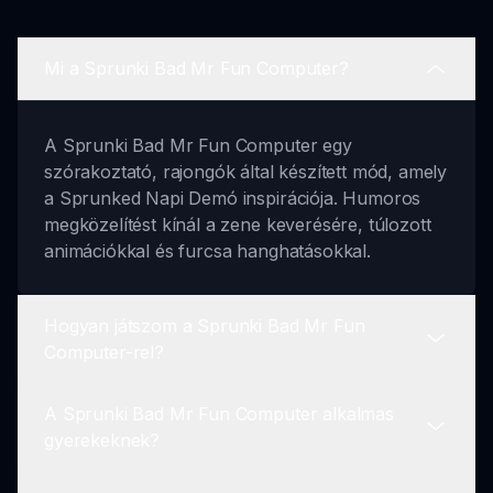
Mi a Sprunki Bad Mr Fun Computer?
A Sprunki Bad Mr Fun Computer egy
szórakoztató, rajongók által készített mód, amely
a Sprunked Napi Demó inspirációja. Humoros
megközelítést kínál a zene keverésére, túlozott
animációkkal és furcsa hanghatásokkal.
Hogyan játszom a Sprunki Bad Mr Fun
Computer-rel?
A Sprunki Bad Mr Fun Computer alkalmas
A játékhoz látogass el a sprunki.io-ra, kattints a
gyerekeknek?
'Játssz Játékot Most' gombra, válaszd ki a
karaktereidet, és kezdj el zenét keverni egyedi