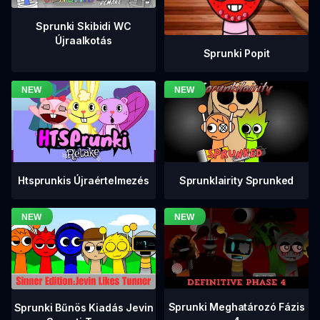
Sprunki Skibidi WC
Újraalkotás
Sprunki Popit
Htsprunkis Újraértelmezés
Sprunklairity Sprunked
Sprunki Meghatározó Fázis
Sprunki Bűnös Kiadás Jevin