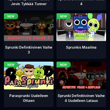
4
Jevin Tykkää Tunner
Sprunki Definitiivinen Vaihe
Sprunkis Maailma
3
Sprunki Definitiivinen Vaihe
Parasprunki Uudelleen
4 Uudelleen Lataus
Ottaen