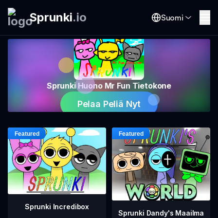
Sprunki
.
io
Suomi
Sprunki Huono Mr Fun Tietokone
Pelaa Peliä Nyt
Sprunki Incredibox
Sprunki Dandy's Maailma