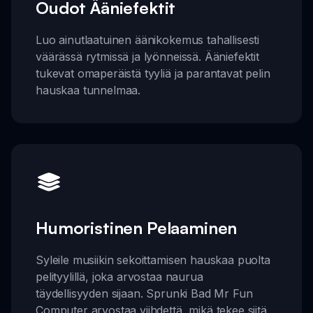
Oudot Ääniefektit
Luo ainutlaatuinen äänikokemus tahallisesti
väärässä rytmissä ja lyönneissä. Ääniefektit
tukevat omaperäistä tyyliä ja parantavat pelin
hauskaa tunnelmaa.
Humoristinen Pelaaminen
Syleile musiikin sekoittamisen hauskaa puolta
pelityylillä, joka arvostaa naurua
täydellisyyden sijaan. Sprunki Bad Mr Fun
Computer arvostaa viihdettä, mikä tekee siitä