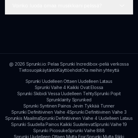
Voinko luoda omaa musiikkiani pelissä?
joten se on helppo aloittelijoille.
Tämä faniteemainen moduuli on saanut
inspiraatiota luovuudesta ja huumorista Sprunki-
modifiointiyhteisössä, mikä on johtanut uuteen
Vaikka voit sekoittaa ääniä ja efektejä, Sprunki
näkökulmaan suosittuun musiikin
Bad Mr Fun Computer keskittyy erityisesti
sekoittamispeliin.
humoristiseen pelaamiseen eikä tarkkaan
musiikkikompositioon.
@
2026
Sprunki.io: Pelaa Sprunki Incredibox-peliä verkossa
Tietosuojakäytäntö
Käyttöehdot
Ota meihin yhteyttä
Sprunki Uudelleen Ottaen Uudelleen Lataus
Sprunki Vaihe 4 Kaikki Ovat Elossa
Sprunki Skibidi Vessa Uudelleen Tehty
Sprunki Popit
Sprunklairity Sprunked
Sprunki Syntinen Painos Jevin Tykkää Tunner
Sprunki Definitiivinen Vaihe 4
Sprunki Definitiivinen Vaihe 3
Sprunkis Maailma
Sprunki Definitiivinen Vaihe 4 Uudelleen Lataus
Sprunki Suudella Painos Kaikki Suutelevat
Sprunki Vaihe 19
Sprunki Picosuke
Sprunki Vaihe 888
Sprunki Uudelleen Ottaen Mutta Epic
Sprunki Mutta Rikki