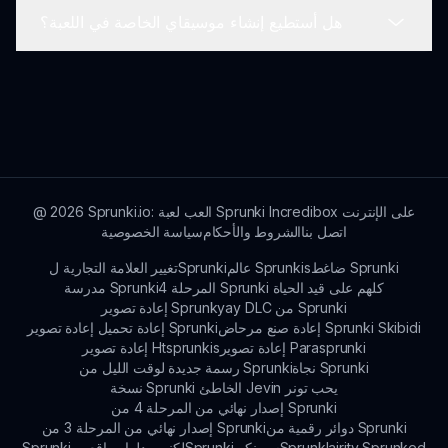
الخلط. إنها سهلة الاستخدام، مما يجعلها سهلة للمبتدئين.
هل أستطيع إنشاء موسيقاي الخاصة في اللعبة؟
هذا التعديل من صنع المعجبين مستوحى من الإبداع
والفكاهة في مجتمع تعديل Sprunki، مما أدى إلى رؤية
جديدة للعبة خلط الموسيقى الشهيرة.
بينما يمكنك خلط الأصوات والمؤثرات، تركز Sprunki
Bad Mr Fun Computer بشكل خاص على أسلوب
اللعب الفكاهي بدلاً من التركيب الموسيقي المعقد.
Sprunki.io: العب لعبة Sprunki Incredibox على الإنترنت
2026
@
اتصل بنا
الشروط والأحكام
سياسة الخصوصية
ضاغط Sprunki
عالم Sprunkis
تغيير العلامة التجارية لSprunki
المرحلة 4 Sprunki كلهم على قيد الحياة
مدرسة Sprunki
إعادة تصوير Sprunkyay DLC من Sprunki
إعادة صنع مرحاض Sprunki Skibidi
إعادة تحميل إعادة تصوير Sprunki
إعادة تصوير Parasprunki
إعادة تصوير Htsprunkis
نجاة Sprunki
رسمة جديدة لوقت الليل من Sprunki
نسخة Sprunki الخاطئ Jevin يحب تونر
إصدار نهائي من المرحلة 4 من Sprunki
دوائر رقمية من Sprunki
إصدار نهائي من المرحلة 3 من Sprunki
Sprunklairity Sprunked
Sprunki سبونكر
Sprunki لكنهم بدلوا مواقعهم