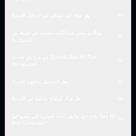
أصدقائك والاستمتاع بخلط الموسيقى معًا، ومشاركة
الضحكات على طول الطريق.
هل هناك أي عمليات شراء داخل اللعبة؟
يمكنك العثور على Sprunki Bad Mr Fun Computer
بزيارة sprunki.io، حيث يمكنك الوصول إلى اللعبة وبدء
ما الذي يجعل هذه اللعبة مختلفة عن غيرها من
اللعب على الفور.
لا، Sprunki Bad Mr Fun Computer مجانية تمامًا
التعديلات؟
للعب! استمتع بالخلط والإبداع دون القلق بشأن عمليات
الشراء داخل اللعبة.
كم مرة يتم تحديث Sprunki Bad Mr Fun
تتمتع Sprunki Bad Mr Fun Computer بميزة تبرز
Computer؟
بسبب تركيزها على الفكاهة والإبداع. الرسوم المتحركة
الغريبة ومؤثرات الصوت الغريبة تخلق تجربة لعب فريدة.
هل التسجيل مطلوب للعب؟
يقوم المطورون بتحديث اللعبة بانتظام لتحسين تجربة
المستخدم وإضافة ميزات جديدة، مما يجعل طريقة اللعب
هل هناك أوضاع مختلفة في اللعبة؟
جديدة وممتعة.
لا يُطلب التسجيل للعب Sprunki Bad Mr Fun
Computer. ببساطة انتقل إلى sprunki.io وانغمس!
ما هي الفئة العمرية التي تستهدفها Sprunki Bad Mr
حاليًا، تركز اللعبة على جانب خلط الموسيقى دون أوضاع
Fun Computer؟
متعددة، ولكن التجربة الحالية غنية وشيقة!