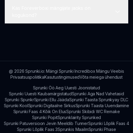
Kas Foreverboxi mängijate jaoks on
Foreverbox sisaldab erinevaid mõistatusi,
kogukond?
takistuste radu ja strateegilisi väljakutseid, et
testida teie oskusi.
Jah, Foreverboxil on aktiivne kogukond, kus
mängijad saavad jagada näpunäiteid,
konkureerida ja koostööd teha!
@
2026
Sprunki.io: Mängi Sprunki Incredibox Mängu Veebis
Privaatsuspoliitika
Kasutustingimused
Võta meiega ühendust
Sprunki Öö Aeg Uuesti Joonistatud
Sprunki Uuesti Kaubamärgistatud
Sprunki Aga Nad Vahetasid
Sprunki Spunkr
Sprunki Ellu Jääda
Sprunki Taasta Sprunkyay DLC
Sprunki Kool
Sprunki Digitaalne Sirkus
Sprunki Taasta Uuendamine
Sprunki Faas 4 Kõik On Elus
Sprunki Skibidi WC Remake
Sprunki Popit
Sprunklairity Sprunked
Sprunki Patuversioon Jevin Meeldib Tunner
Sprunki Lõplik Faas 4
Sprunki Lõplik Faas 3
Sprunkis Maailm
Sprunki Phase