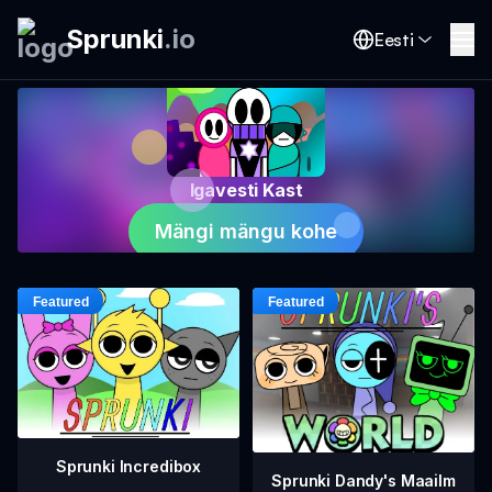
Sprunki
.
io
Eesti
Igavesti Kast
Mängi mängu kohe
Sprunki Incredibox
Sprunki Dandy's Maailm