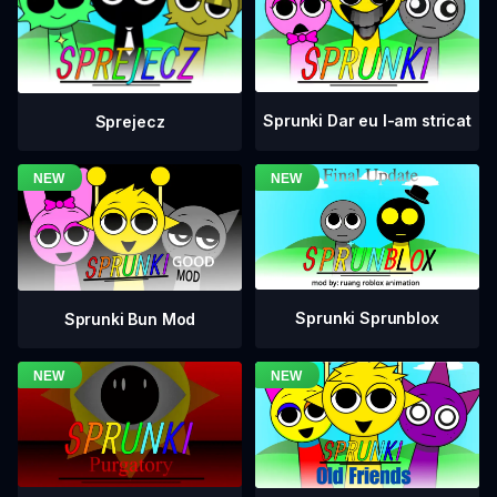
Sprunki Dar eu l-am stricat
Sprejecz
Sprunki Sprunblox
Sprunki Bun Mod