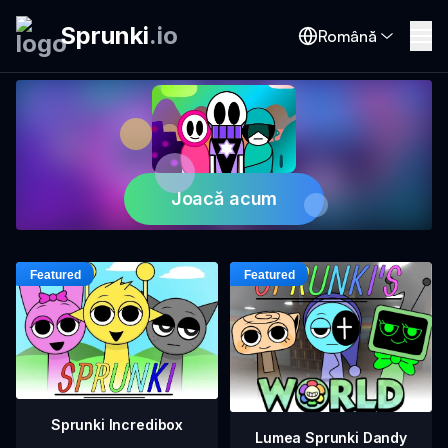
Sprunki
.
io
Română
Joacă acum
Sprunki Incredibox
Lumea Sprunki Dandy