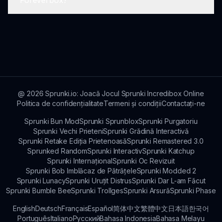
Foreverbox?
cursuri de obstacole și provocări strategice
pentru a-ți testa abilitățile.
Da, Foreverbox are o comunitate activă unde
jucătorii pot împărtăși sfaturi, concura și
colabora!
@
2026
Sprunki.io: Joacă Jocul Sprunki Incredibox Online
Politica de confidențialitate
Termeni și condiții
Contactați-ne
Sprunki Bun Mod
Sprunki Sprunblox
Sprunki Purgatoriu
Sprunki Vechi Prieteni
Sprunki Grădină Interactivă
Sprunki Retake Ediția Prietenoasă
Sprunki Remastered 3.0
Sprunked Random
Sprunki Interactiv
Sprunki Katchup
Sprunki Internațional
Sprunki Oc Revizuit
Sprunki Bob Imblăcaz de Pătrățele
Sprunki Modded 2
Sprunki Lunacy
Sprunki Uruțit Distrus
Sprunki Dar L-am Făcut
Sprunki Bumble Bee
Sprunki Trollges
Sprunki Arsură
Sprunki Phase
English
Deutsch
Français
Español
简体中文
繁體中文
日本語
한국어
Português
Italiano
Русский
Bahasa Indonesia
Bahasa Melayu