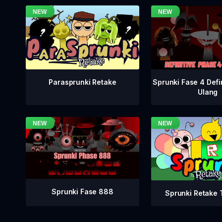
Sprunki Fase 4 Defi
Parasprunki Retake
Ulang
Sprunki Fase 888
Sprunki Retake T