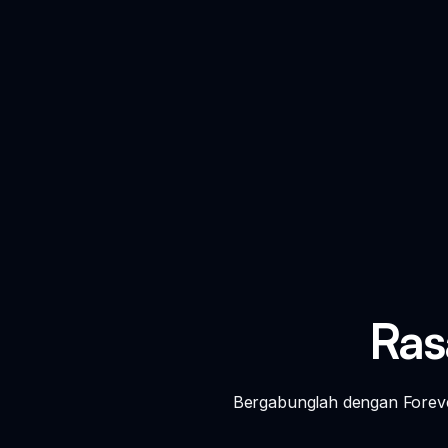
Ras
Bergabunglah dengan Foreve