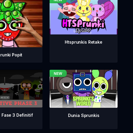
Htsprunkis Retake
runki Popit
 Fase 3 Definitif
Dunia Sprunkis