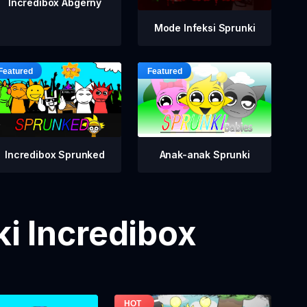
Incredibox Abgerny
Mode Infeksi Sprunki
Incredibox Sprunked
Anak-anak Sprunki
i Incredibox