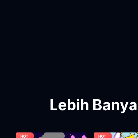
Lebih Banya