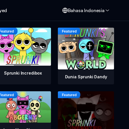
oyed
Bahasa Indonesia
Sprunki Incredibox
Dunia Sprunki Dandy