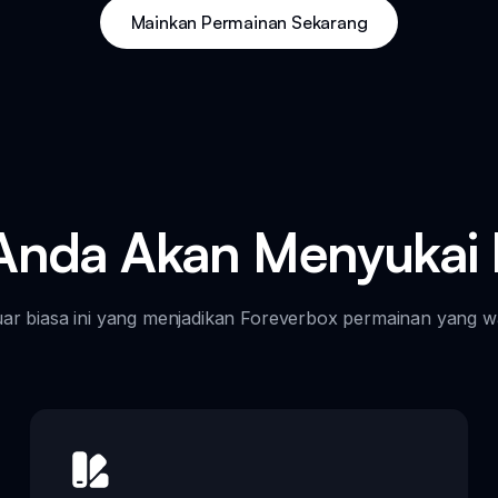
Mainkan Permainan Sekarang
nda Akan Menyukai 
 luar biasa ini yang menjadikan Foreverbox permainan yang w