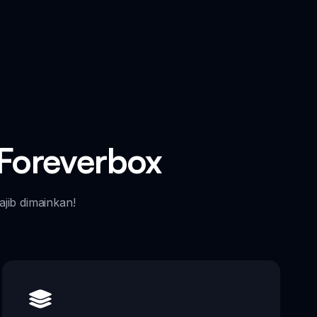
Foreverbox
ajib dimainkan!