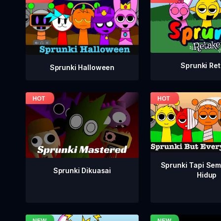
Sprunki Re
Sprunki Halloween
Sprunki Tapi Se
Sprunki Dikuasai
Hidup