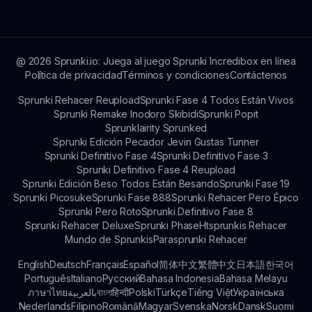
funciones, pero puedes disfrutar de
funcionalidades básicas sin conexión una vez
cargado.
@
2026
Sprunki.io: Juega al juego Sprunki Incredibox en línea
Política de privacidad
Términos y condiciones
Contáctenos
Sprunki Rehacer Reupload
Sprunki Fase 4 Todos Están Vivos
Sprunki Remake Inodoro Skibidi
Sprunki Popit
Sprunklairity Sprunked
Sprunki Edición Pecador Jevin Gustas Tunner
Sprunki Definitivo Fase 4
Sprunki Definitivo Fase 3
Sprunki Definitivo Fase 4 Reupload
Sprunki Edición Beso Todos Están Besando
Sprunki Fase 19
Sprunki Picosuke
Sprunki Fase 888
Sprunki Rehacer Pero Épico
Sprunki Pero Roto
Sprunki Definitivo Fase 8
Sprunki Rehacer Deluxe
Sprunki Phase
Htsprunkis Rehacer
Mundo de Sprunkis
Parasprunki Rehacer
English
Deutsch
Français
Español
简体中文
繁體中文
日本語
한국어
Português
Italiano
Русский
Bahasa Indonesia
Bahasa Melayu
ภาษาไทย
بالعربية
বাংলা
हिन्दी
Polski
Türkçe
Tiếng Việt
Українська
Nederlands
Filipino
Română
Magyar
Svenska
Norsk
Dansk
Suomi