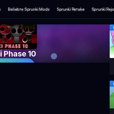
s
Beliebte Sprunki Mods
Sprunki Retake
Sprunki Rej
i Phase 10
piel spielen