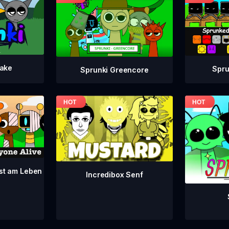
take
Spru
Sprunki Greencore
ist am Leben
Incredibox Senf