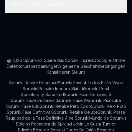
Kann ich offline spielen?
Zugang zum Spiel.
Sprunki Phase 10 enthält eine vielfältige Auswahl
an Klangoptionen, einschließlich Beats, Melodien
und Soundeffekten, um deine Musik
Aktuell benötigt Sprunki Phase 10 eine
anzupassen.
Internetverbindung für alle Funktionen, aber du
kannst grundlegende Funktionen auch offline
nutzen, sobald sie geladen sind.
@
2026
Sprunki.io: Spiele das Sprunki Incredibox Spiel Online
Datenschutzbestimmungen
Allgemeine Geschäftsbedingungen
Kontaktieren Sie uns
Sprunki Retake Reupload
Sprunki Fase 4 Todos Están Vivos
Sprunki Remake Inodoro Skibidi
Sprunki Popit
Sprunklairity Sprunked
Sprunki Fase Definitiva 4
Sprunki Fase Definitiva 3
Sprunki Fase 19
Sprunki Picosuke
Sprunki Fase 888
Sprunki Retake Pero Épico
Sprunki Pero Roto
Sprunki Fase Definitiva 8
Sprunki Retake Deluxe
Sprunki Phase
Reupload de la Fase Definitiva 4 de Sprunki
Mundo de Sprunkis
Edición Pecadora de Sprunki Jevin Le Gusta Tunner
Edición Beso de Sprunki Todos Se Están Besando