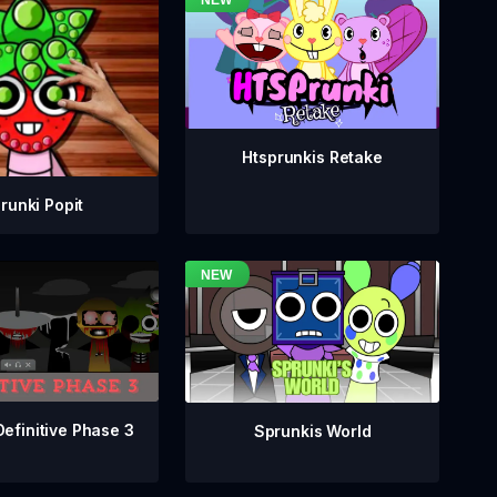
Htsprunkis Retake
runki Popit
Definitive Phase 3
Sprunkis World