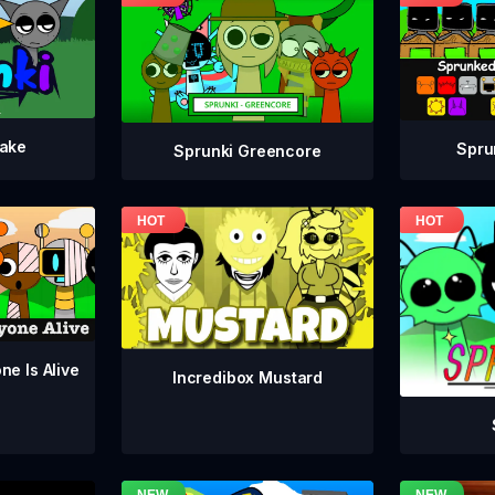
take
Spru
Sprunki Greencore
ne Is Alive
Incredibox Mustard