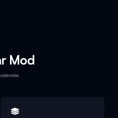
bar Mod
eoplevelse.