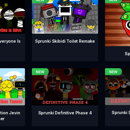
veryone Is
Sprunki Skibidi Toilet Remake
Sp
Sprunki 
Sprunki Definitive Phase 4
tion Jevin
ner