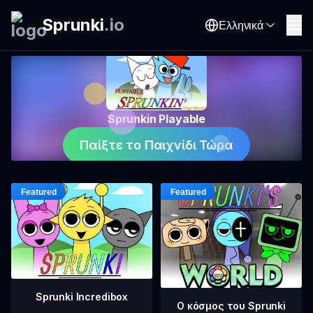
Sprunki
.
io
Ελληνικά
Sprunkin Playable
Παίξτε το Παιχνίδι Τώρα
Sprunki Incredibox
Ο κόσμος του Sprunki