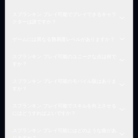
ページの「今すぐゲームをプレイ」ボタンをクリッ
クしてください。ゲーム内の指示に従って、操作に
スプランキン プレイ可能でプレイできるキャラ
慣れましょう。
はい、スプランキン プレイ可能は無料でプレイで
クターは誰ですか？
きます！このランディングページを通じてゲームに
アクセスし、リズムチャレンジをコストなしで楽し
ゲームには異なる難易度レベルがありますか？
んでください。
スプランキン プレイ可能では、オレン、ブルド、
スカイのようなさまざまな象徴的なスプランキンキ
スプランキン プレイ可能のユニークな点は何で
ャラクターをプレイできます。それぞれにカスタム
はい！スプランキン プレイ可能は、簡単、中程
すか？
トラックとアニメーションがあります。
度、難しいの複数の難易度レベルを提供していま
す。スキルに適したレベルを選択して、挑戦を楽し
スプランキン プレイ可能のモバイル版はありま
んでください。
スプランキン プレイ可能は、リズムゲームプレイ
すか？
とスプランキンキャラクターの魅力的なデザイン、
およびキャッチーなオリジナルトラックのユニーク
スプランキン プレイ可能でスキルを向上させる
な組み合わせにより際立っています。
現在、スプランキン プレイ可能はブラウザ用に設
にはどうすればよいですか？
計されています。ただし、モバイルデバイスからブ
ラウザを通じてアクセスすることができ、いつでも
スプランキン プレイ可能にはどのような曲があ
プレイする柔軟性があります。
スプランキン プレイ可能でスキルを向上させるに
りますか？