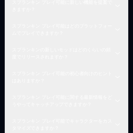
スプランキン プレイ可能に新しい機能を提案で
ムプレイ環境を確保しています。
スプランキン プレイ可能をプレイしているときに
きますか？
バグが発生した場合は、サイトの連絡セクションを
通じて報告してください。開発者は問題を迅速に修
スプランキン プレイ可能はどのプラットフォー
正することを熱心に待っています。
もちろんです！プレイヤーのフィードバックは非常
ムでプレイできますか？
に重要です。コミュニティフォーラムや提供された
連絡フォームを通じて新しい機能を提案できます。
スプランキンの新しいモッドはどのくらいの頻
スプランキン プレイ可能はブラウザベースで、デ
度でリリースされますか？
スクトップ、ラップトップ、ネットワークアクセス
可能なタブレットを含むさまざまなデバイスでプレ
スプランキン プレイ可能の初心者向けのヒント
イできます。
スプランキンの新しいモッドは定期的にリリースさ
はありますか？
れます。今後のモッドや更新についての発表にご注
意ください。
スプランキン プレイ可能に関する最新情報をど
初心者は、ゲームプレイに慣れるために簡単なモー
うやってキャッチアップできますか？
ドで始めるべきです。定期的に練習し、タイミング
に焦点を当ててスコアを向上させ、ゲームを楽しん
スプランキン プレイ可能でキャラクターをカス
でください。
最新のアップデート、アナウンス、スプランキン
タマイズできますか？
プレイ可能に関連する特別なイベントについては、