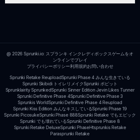
公式のソーシャルメディアアカウントをフォローす
るか、ニュースレターに登録してください。
現在、スプランキン プレイ可能でのキャラクター
カスタマイズオプションは限られています。しか
し、将来のアップデートにはパーソナライズのため
の新しい機能が含まれる可能性があります。
@
2026
Sprunki.io: スプランキ インクレディボックスゲームをオ
ンラインでプレイ
プライバシーポリシー
利用規約
お問い合わせ
Sprunki Retake Reupload
Sprunki Phase 4 みんな生きている
Sprunki Skibidi トイレリメイク
Sprunki ポピット
Sprunklairity Sprunked
Sprunki Sinner Edition Jevin Likes Tunner
Sprunki Definitive Phase 4
Sprunki Definitive Phase 3
Sprunkis World
Sprunki Definitive Phase 4 Reupload
Sprunki Kiss Edition みんなキスしている
Sprunki Phase 19
Sprunki Picosuke
Sprunki Phase 888
Sprunki Retake でもエピック
Sprunki でも壊れている
Sprunki Definitive Phase 8
Sprunki Retake Deluxe
Sprunki Phase
Htsprunkis Retake
Parasprunki Retake