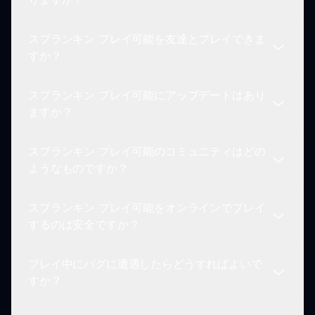
は、継続的に練習し、自分に挑戦するトラックを選
び、異なる難易度レベルを試してゲームプレイをマ
スプランキン プレイ可能を友達とプレイできま
スターしてください。
スプランキン プレイ可能には、スプランキンの宇
すか？
宙にインスパイアされたオリジナルの曲が特徴で、
楽しさあふれるメロディーと、さまざまなスキルレ
スプランキン プレイ可能にアップデートはあり
ベルに合わせたリズムチャレンジが組み合わさって
スプランキン プレイ可能はマルチプレイヤーモー
ますか？
います。
ドをサポートしていませんが、高スコアで友達と競
い合ったり、リズムスキルを打ち負かす挑戦をする
スプランキン プレイ可能のコミュニティはどの
ことができます。
スプランキン プレイ可能のチームは、定期的にゲ
ようなものですか？
ームを改善することを約束しています。新しいキャ
ラクター、曲、機能の更新にご注意ください！
スプランキン プレイ可能をオンラインでプレイ
スプランキン プレイ可能のコミュニティはフレン
するのは安全ですか？
ドリーで情熱的です！フォーラムやソーシャルメデ
ィアグループに参加して、他のプレイヤーとつなが
プレイ中にバグに遭遇したらどうすればよいで
り、ヒントを共有し、ゲームについてのディスカッ
はい、スプランキン プレイ可能はオンラインで安
すか？
ションを楽しんでください。
全にプレイできます。ゲームはsprunki.ioでホスト
されており、すべてのユーザーにとって安全なゲー