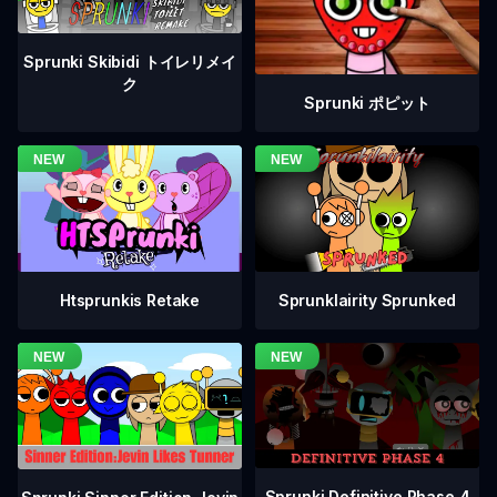
Sprunki Skibidi トイレリメイ
ク
Sprunki ポピット
Htsprunkis Retake
Sprunklairity Sprunked
Sprunki Definitive Phase 4