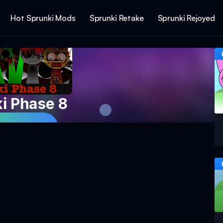
Hot Sprunki Mods
Sprunki Retake
Sprunki Rejoyed
i Phase 8
l spil nu