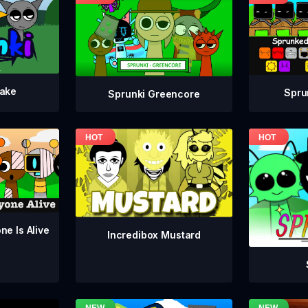
take
Spru
Sprunki Greencore
ne Is Alive
Incredibox Mustard