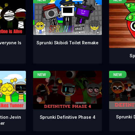
veryone Is
Sprunki Skibidi Toilet Remake
Sp
Sprunki 
Sprunki Definitive Phase 4
tion Jevin
ner