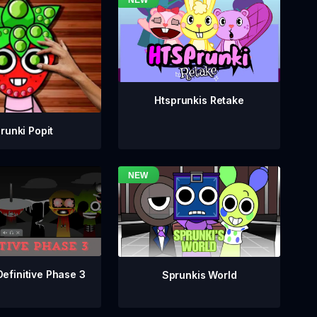
Htsprunkis Retake
runki Popit
Definitive Phase 3
Sprunkis World