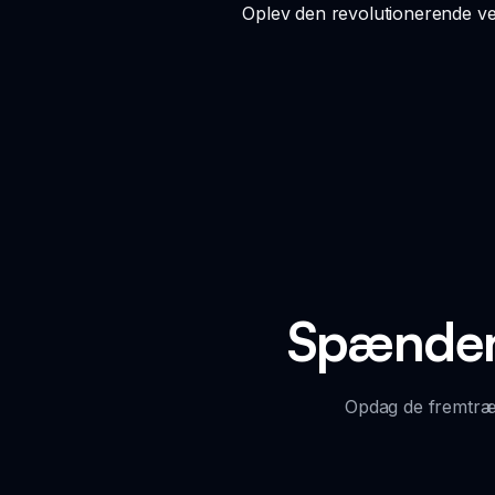
Oplev den revolutionerende ver
Spændend
Opdag de fremtræd