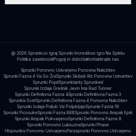
funkcijah, dogodkih in dejavnostih skupnosti.
Da, igralci lahko shranijo svoje kompozicije in jih
delijo z drugimi v skupnosti Sprunki za
sodelovanje in povratne informacije.
@
2026
Sprunki.io: Igraj Sprunki Incredibox Igro Na Spletu
Politika zasebnosti
Pogoji in določila
Kontaktirajte nas
Sprunki Ponovno Ustvarjeno Ponovna Naložitev
Sprunki Fazna 4 Vsi So Živi
Sprunki Skibidi Wc Ponovna Ustvaritev
Sprunki Popit
Sprunklairity Sprunked
Sprunki Izdaja Grešnik Jevin Ima Rad Tunner
Sprunki Definitivna Fazna 4
Sprunki Definitivna Fazna 3
Sprunkis Svet
Sprunki Definitivna Fazna 4 Ponovna Naložitev
Sprunki Izdaja Poljub Vsi Poljubljajo
Sprunki Fazna 19
Sprunki Picosuke
Sprunki Fazna 888
Sprunki Ponovno Ampak Epik
Sprunki Ampak Pokvarjeno
Sprunki Definitivna Fazna 8
Sprunki Ponovno Luksuzna
Sprunki Phase
Htsprunkis Ponovno Ustvarjeno
Parasprunki Ponovno Ustvarjeno