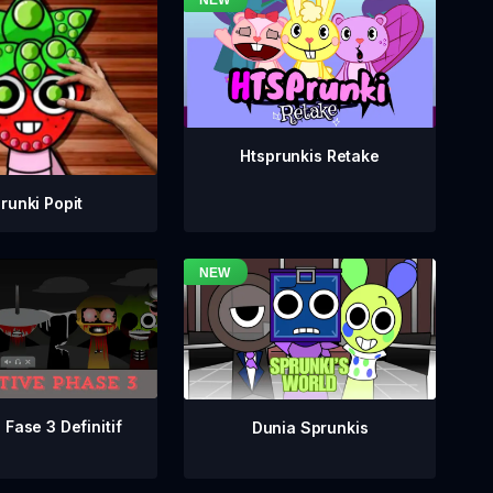
Htsprunkis Retake
runki Popit
 Fase 3 Definitif
Dunia Sprunkis