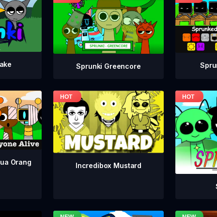
take
Spru
Sprunki Greencore
mua Orang
Incredibox Mustard