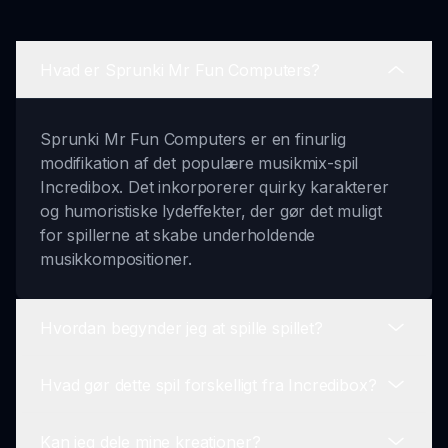
Hvad er Sprunki Mr Fun Computers?
Sprunki Mr Fun Computers er en finurlig
modifikation af det populære musikmix-spil
Incredibox. Det inkorporerer quirky karakterer
og humoristiske lydeffekter, der gør det muligt
for spillerne at skabe underholdende
musikkompositioner.
Hvordan begynder jeg at spille spillet?
Hvad gør dette spil forskelligt fra Incredibox?
For at begynde at spille skal du blot vælge dine
karakterer og trække dem til skærmen for at lave
Kan jeg dele mine kreationer?
din musik. Det er let og intuitivt, hvilket gør det