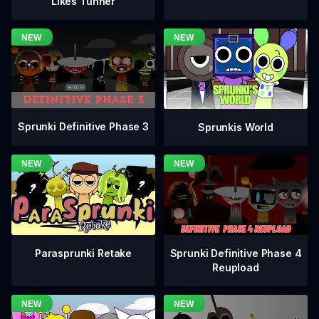
Likes Tunner
Sprunki Definitive Phase 3
Sprunkis World
Sprunki Definitive Phase 4
Parasprunki Retake
Reupload