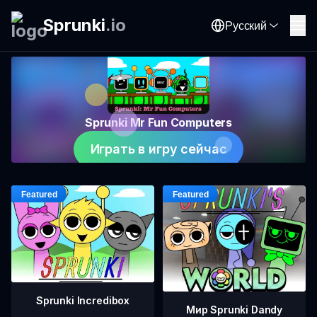
Sprunki
.
io
Русский
Sprunki Mr Fun Computers
Играть в игру сейчас
Sprunki Incredibox
Мир Sprunki Dandy