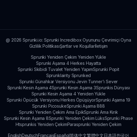
Sprunki'nin resmi kanallarını takip ederek oyun
güncellemeleri, etkinlikler ve topluluk aktiviteleri
hakkında bilgi sahibi olabilir, Sprunki Mr Fun
Bilgisayarları'na dahil olabilirsiniz!
@
2026
Sprunki.io: Sprunki Incredibox Oyununu Çevrimiçi Oyna
Gizlilik Politikası
Şartlar ve Koşullar
İletişim
Sprunki Yeniden Çekim Yeniden Yükle
Sprunki Aşama 4 Herkes Hayatta
Sprunki Skibidi Tuvalet Yeniden Yapım
Sprunki Popit
Sprunklairity Sprunked
Sprunki Günahkar Versiyonu Jevin Tunner'ı Sever
Sprunki Kesin Aşama 4
Sprunki Kesin Aşama 3
Sprunkis Dünyası
Sprunki Kesin Aşama 4 Yeniden Yükle
Sprunki Öpücük Versiyonu Herkes Öpüşüyor
Sprunki Aşama 19
Sprunki Picosuke
Sprunki Aşama 888
Sprunki Yeniden Çekim Ama Epik
Sprunki Ama Kırık
Sprunki Kesin Aşama 8
Sprunki Yeniden Çekim Lüks
Sprunki Phase
Htsprunkis Yeniden Çekim
Parasprunki Yeniden Çekim
English
Deutsch
Français
Español
简体中文
繁體中文
日本語
한국어