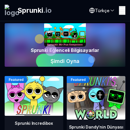
Sprunki
.
io
Türkçe
Sprunki Eğlenceli Bilgisayarlar
Şimdi Oyna
Sprunki Incredibox
Sprunki Dandy'nin Dünyası