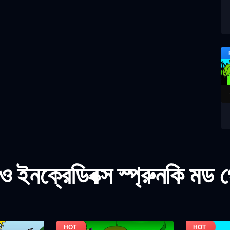
 ইনক্রেডিবক্স স্প্রুনকি মড 