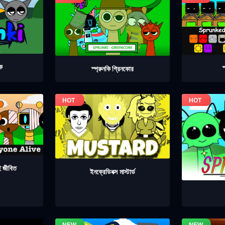
েক
স
স্প্রুনকি গ্রিনকোর
াই জীবিত
ইনক্রেডিবক্স মাস্টার্ড