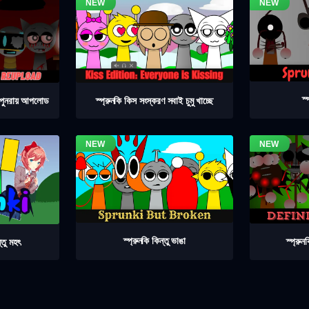
স্
৪ পুনরায় আপলোড
স্প্রুনকি কিস সংস্করণ সবাই চুমু খাচ্ছে
স্প্রুনকি কিন্তু ভাঙা
স্প্রু
্তু মহৎ