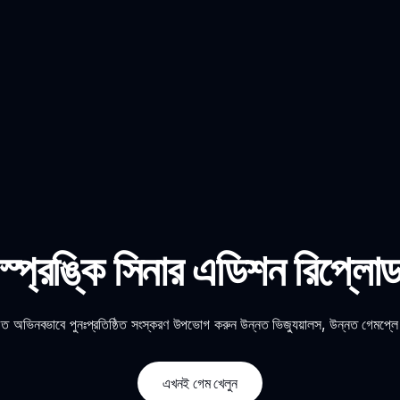
স্প্রঙ্কি সিনার এডিশন রিপ্লো
ত অভিনবভাবে পুনঃপ্রতিষ্ঠিত সংস্করণ উপভোগ করুন উন্নত ভিজ্যুয়ালস, উন্নত গেমপ্লে 
এখনই গেম খেলুন