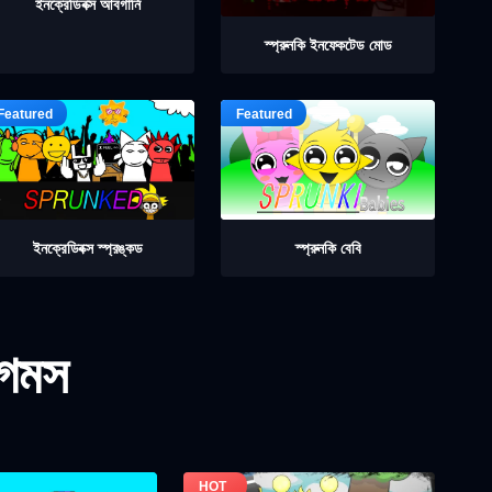
ইনক্রেডিবক্স আবগার্নি
স্প্রুনকি ইনফেকটেড মোড
ইনক্রেডিবক্স স্প্রঙ্কড
স্প্রুনকি বেবি
গেমস