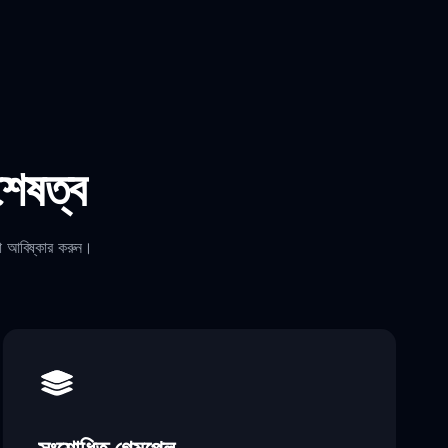
শেষত্ব
লো আবিষ্কার করুন।