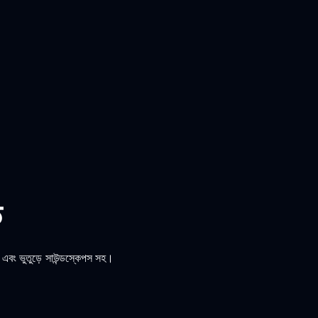
ড
এবং ভুতুড়ে সাউন্ডস্কেপস সহ।