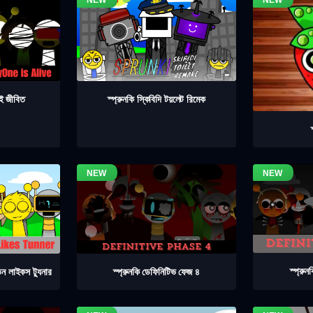
াই জীবিত
স্প্রুনকি স্কিবিদি টয়লেট রিমেক
স্প্রু
স্প্রুনকি ডেফিনিটিভ ফেজ ৪
িন লাইকস ট্যুনার