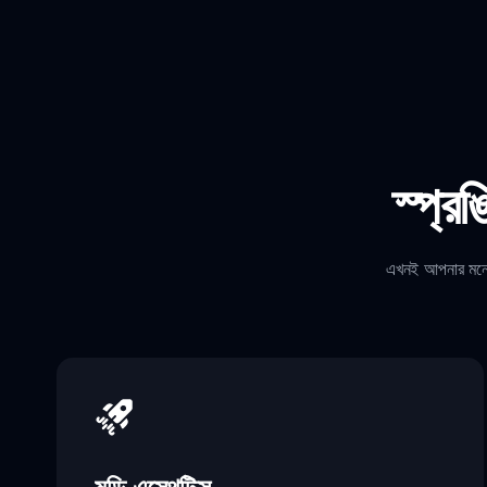
স্প্র
এখনই আপনার মনোমু