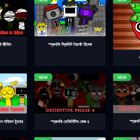
াই জীবিত
স্প্রুনকি স্কিবিদি টয়লেট রিমেক
স্প্রু
স্প্রুনকি ডেফিনিটিভ ফেজ ৪
িন লাইকস ট্যুনার