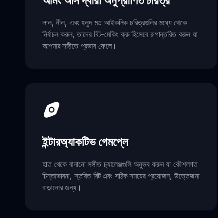
আমং আস দ্বারা অনুপ্রাণিত চরিত্র
লাল, নীল, এবং হলুদ মত আইকনিক চরিত্রগুলির মধ্যে থেকে
নির্বাচন করুন, তাদের বিট-মেকিং ক্রু হিসেবে রূপান্তরিত করুন যা
আপনার সঙ্গীতে প্রভাব ফেলে।
ইন্টারঅ্যাকটিভ গেমপ্লে
হাত থেকে বানানো সঙ্গীত চ্যালেঞ্জগুলি অনুভব করুন যা কৌশলগত
চিন্তাভাবনা, স্তরিত বিট এবং সঠিক সময়ের প্রয়োজন, উত্তেজনা
বাড়ানোর জন্য।