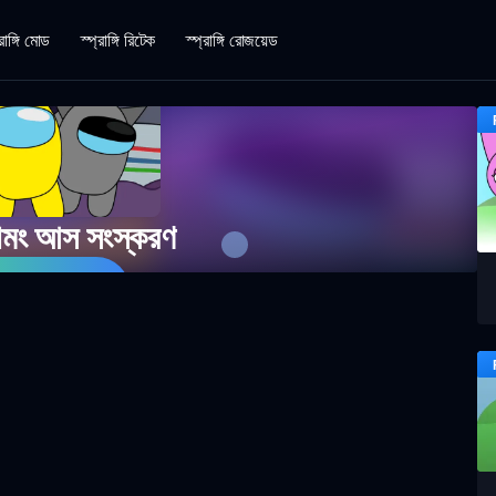
রাঙ্গি মোড
স্প্রাঙ্গি রিটেক
স্প্রাঙ্গি রোজয়েড
্যামং আস সংস্করণ
 গেম খেলুন