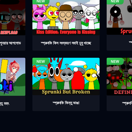
স্
৪ পুনরায় আপলোড
স্প্রুনকি কিস সংস্করণ সবাই চুমু খাচ্ছে
স্প্রুনকি কিন্তু ভাঙা
স্প্রু
্তু মহৎ