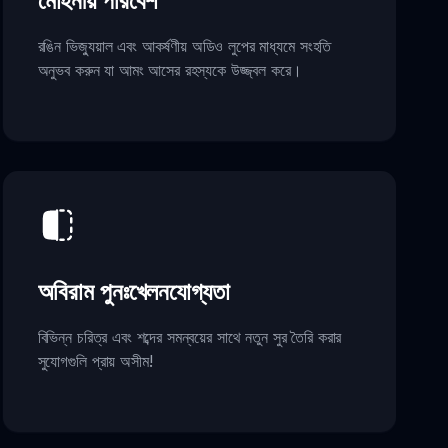
মোহনীয় পরিবেশ
রঙিন ভিজ্যুয়াল এবং আকর্ষণীয় অডিও লুপের মাধ্যমে সংহতি
অনুভব করুন যা আমং আসের রহস্যকে উজ্জ্বল করে।
অবিরাম পুনঃখেলনযোগ্যতা
বিভিন্ন চরিত্র এবং শব্দের সমন্বয়ের সাথে নতুন সুর তৈরি করার
সুযোগগুলি প্রায় অসীম!