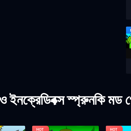
 ইনক্রেডিবক্স স্প্রুনকি মড 