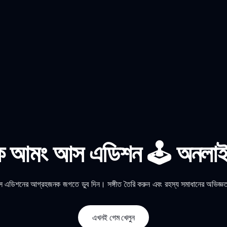
্কি আমং আস এডিশন 🕹️ অনলাই
স এডিশনের আগ্রহজনক জগতে ডুব দিন। সঙ্গীত তৈরি করুন এবং রহস্য সমাধানের অভিজ্ঞতা
এখনই গেম খেলুন