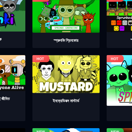
েক
স
স্প্রুনকি গ্রিনকোর
াই জীবিত
ইনক্রেডিবক্স মাস্টার্ড