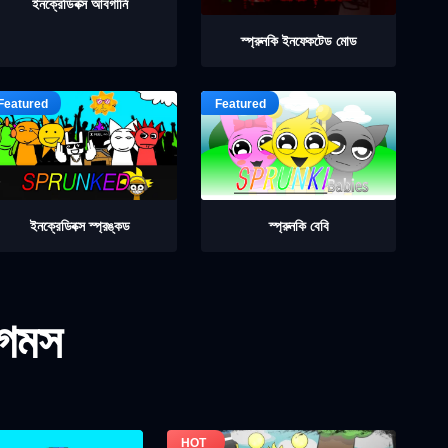
ইনক্রেডিবক্স আবগার্নি
স্প্রুনকি ইনফেকটেড মোড
ইনক্রেডিবক্স স্প্রঙ্কড
স্প্রুনকি বেবি
গেমস