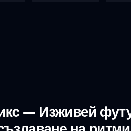
икс – Изживей фут
създаване на ритми