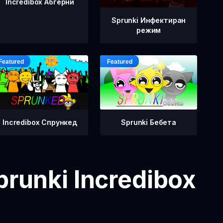
Incredibox Абгерни
Sprunki Инфектиран
режим
Incredibox Спрункед
Sprunki Бебета
runki Incredibox