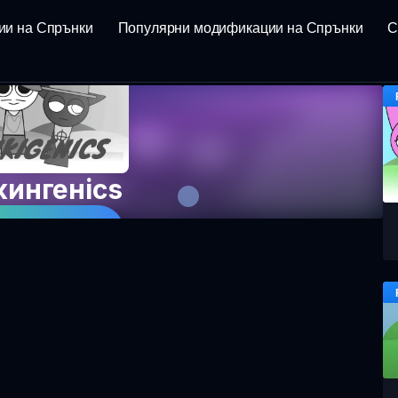
ии на Спрънки
Популярни модификации на Спрънки
С
кингенics
играта сега