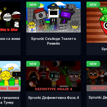
чки са живи
Sprunki Скъбиди Тоалета
Ремейк
Sp
Sprunki Д
Sprunki Дефинитивна Фаза 4
а грешника
а Тунер