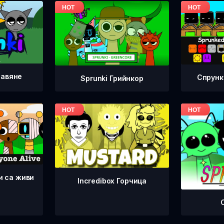
равяне
Спрунк
Sprunki Грийнкор
и са живи
Incredibox Горчица