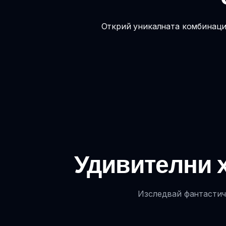
Открий уникалната комбинация
Удивителни х
Изследвай фантастичн