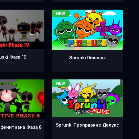
unki Фаза 19
Sprunki Пикосук
Sprunki Преправяне Делукс
ефинитивна Фаза 8