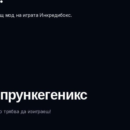
ащ мод на играта Инкредибокс.
Спрункегеникс
о трябва да изиграеш!