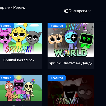
прънки Ретейк
Български
Sprunki Incredibox
Sprunki Светът на Данди