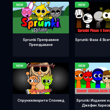
Sprunki Фаза 4 Вси
Sprunki Преправяне
Преиздаване
Спрункилиарити Спонкед
Sprunki Издание н
Джефин Харесв