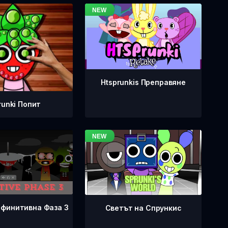
Htsprunkis Преправяне
runki Попит
ефинитивна Фаза 3
Светът на Спрункис