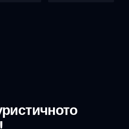
уристичното
!