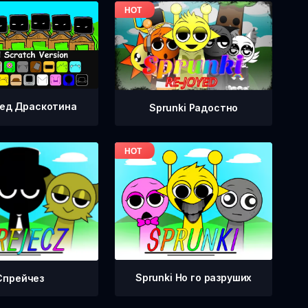
ед Драскотина
Sprunki Радостно
Sprunki Но го разруших
Спрейчез