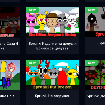
Spr
вна Фаза 4
Sprunki Издание на целувки
ане
Всички се целуват
Sprunki Но разрушен
Sprunki Д
яне Но е