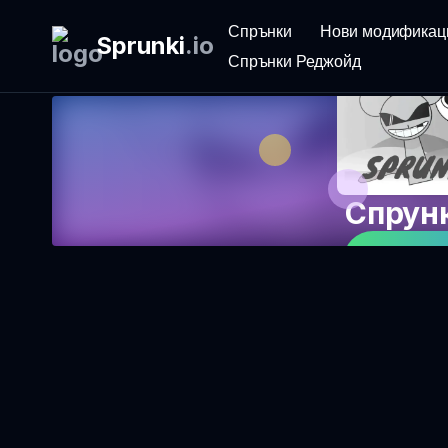
Спрънки
Нови модификац
Sprunki
.
io
Спрънки Реджойд
Спрун
Играй 