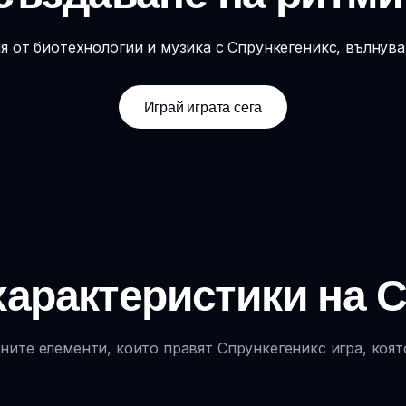
 от биотехнологии и музика с Спрункегеникс, вълнув
Играй играта сега
арактеристики на 
ите елементи, които правят Спрункегеникс игра, коят