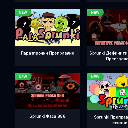
Sprunki Дефинити
Паразпронки Преправяне
Преиздав
Sprunki Фаза 888
Sprunki Преправ
епично