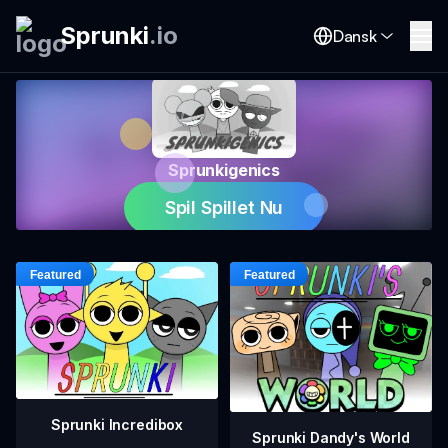
Sprunki
.
io
Dansk
Sprunkigenics
Spil Spillet Nu
Sprunki Incredibox
Sprunki Dandy's World