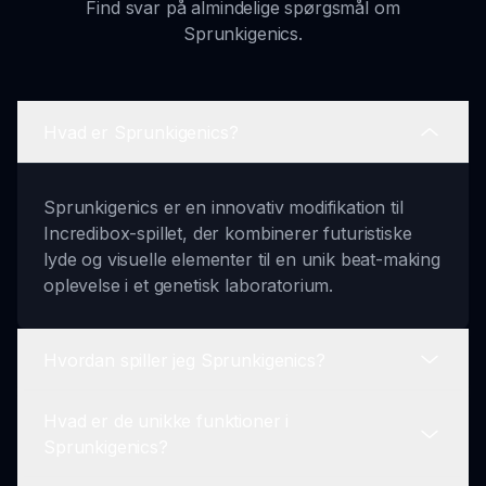
Find svar på almindelige spørgsmål om
Sprunkigenics.
Hvad er Sprunkigenics?
Sprunkigenics er en innovativ modifikation til
Incredibox-spillet, der kombinerer futuristiske
lyde og visuelle elementer til en unik beat-making
oplevelse i et genetisk laboratorium.
Hvordan spiller jeg Sprunkigenics?
Hvad er de unikke funktioner i
For at spille skal du vælge karakterer fra
Sprunkigenics?
laboratoriet, skabe dit lydbillede ved hjælp af