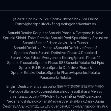
funktioner, karakterer og lydpakker for at holde
spillerne engagerede!
@
2026
Sprunki.io: Spil Sprunki Incredibox Spil Online
Fortrolighedspolitik
Vilkår og betingelser
Kontakt os
Sprunki Retake Reupload
Sprunki Phase 4 Everyone Is Alive
Sprunki Skibidi Toilet Remake
Sprunki Popit
Sprunklairity Sprunked
Sprunki Sinner Edition Jevin Likes Tunner
Sprunki Definitive Phase 4
Sprunki Definitive Phase 3
Sprunkis World
Sprunki Definitive Phase 4 Reupload
Sprunki Kiss Edition Everyone Is Kissing
Sprunki Phase 19
Sprunki Picosuke
Sprunki Phase 888
Sprunki Retake But Epic
Sprunki But Broken
Sprunki Definitive Phase 8
Sprunki Retake Deluxe
Sprunki Phase
Htsprunkis Retake
Parasprunki Retake
English
Deutsch
Français
Español
简体中文
繁體中文
日本語
한국어
Português
Italiano
Русский
Bahasa Indonesia
Bahasa Melayu
ภาษาไทย
بالعربية
বাংলা
हिन्दी
Polski
Türkçe
Tiếng Việt
Українська
Nederlands
Filipino
Română
Magyar
Svenska
Norsk
Dansk
Suomi
Čeština
Ελληνικά
עברית
فارسی
Slovenčina
Српски
Български
Hrvatski