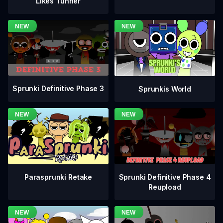
Likes Tunner
Sprunki Definitive Phase 3
Sprunkis World
Sprunki Definitive Phase 4
Parasprunki Retake
Reupload