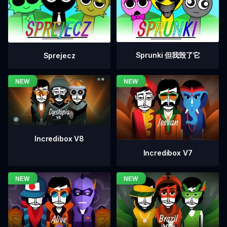
Sprunki 但我毁了它
Sprejecz
Incredibox V8
Incredibox V7