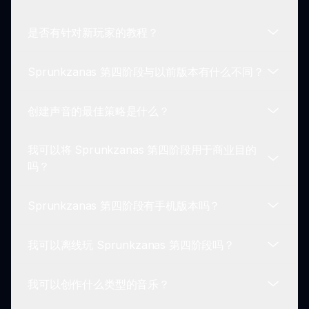
Sprunkzanas 第四阶段可以直接在浏览器中播放，
因此你只需一个互联网连接和兼容的设备。
是否有针对新玩家的教程？
新模组、更新和功能定期发布，因此请留意
Sprunkin 网站以获取最新信息。
Sprunkzanas 第四阶段与以前版本有什么不同？
是的，Sprunkzanas 第四阶段有可用的教程和指
南，帮助新玩家入门并理解机制。
创建声音的最佳策略是什么？
Sprunkzanas 第四阶段引入了更先进的声音选项、
视觉改进和更好的用户互动，以提供更丰富的体验。
我可以将 Sprunkzanas 第四阶段用于商业目的
实验是关键。利用多样化的角色选择和动态混音的可
吗？
能性，推动你的创造力超越极限。
Sprunkzanas 第四阶段有手机版本吗？
虽然你可以创作音乐，但请务必查看 Sprunkin 网站
上的使用条款，以了解商业用途的相关规定。
我可以离线玩 Sprunkzanas 第四阶段吗？
目前，Sprunkzanas 第四阶段是为桌面浏览器设计
的，尽管移动访问正在持续开发中。
我可以创作什么类型的音乐？
Sprunkzanas 第四阶段需要互联网连接才能玩，因