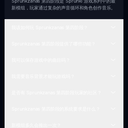
Sprunkzanas 第四阶段是 Sprunki 游戏系列中的最
新模组，玩家通过复杂的声音循环和角色创作音乐。
我该如何玩 Sprunkzanas 第四阶段？
Sprunkzanas 第四阶段提供了哪些功能？
你通过选择角色并将其拖拽到界面中来玩
Sprunkzanas 第四阶段，在那里你可以混合并创建
我可以保存游戏中的曲目吗？
独特的声音。
功能包括复杂的循环、精致的界面、动态混音选项、
角色选择和保存与分享作品的工具。
我需要音乐背景才能玩游戏吗？
可以！Sprunkzanas 第四阶段允许你保存音乐作品
并与他人分享。
是否有 Sprunkzanas 第四阶段玩家的社区？
完全不需要！Sprunkzanas 第四阶段是为任何人设
计的，无论音乐经验如何。它是关于探索创造力。
Sprunkzanas 第四阶段的系统要求是什么？
是的，Sprunki 社区非常活跃，玩家们经常分享他们
的创作和技巧，以增强游戏体验。
新模组多久会推出一次？