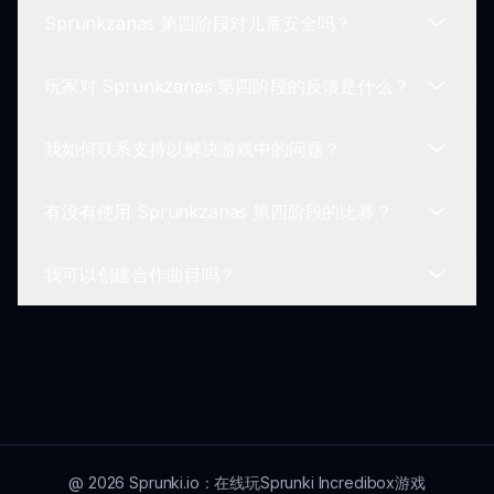
为它是托管在 Sprunkin 平台上的在线游戏。
Sprunkzanas 第四阶段对儿童安全吗？
你可以创作多种音乐类型，从电子音乐到声学混合，
感谢动态声音选项。
玩家对 Sprunkzanas 第四阶段的反馈是什么？
是的，Sprunkzanas 第四阶段是为各个年龄段的玩
家设计的，提供安全且具有建设性的音乐环境。
我如何联系支持以解决游戏中的问题？
玩家们常常赞扬它释放的创造力、直观的界面及其提
供的深度声音探索。
有没有使用 Sprunkzanas 第四阶段的比赛？
有关支持，请访问 Sprunki 的官方网站，在那里你
将找到帮助文档和技术支持的联系方式。
我可以创建合作曲目吗？
偶尔，Sprunkin 会举办比赛，玩家可展示他们的音
乐，为激动人心的机会和认可提供平台。
目前，Sprunkzanas 第四阶段不支持直接创建合作
曲目，但鼓励分享你的作品！
@
2026
Sprunki.io：在线玩Sprunki Incredibox游戏