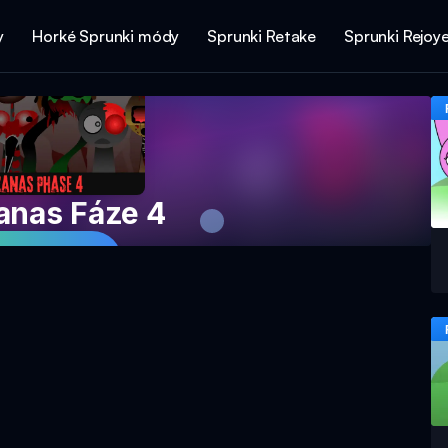
y
Horké Sprunki módy
Sprunki Retake
Sprunki Rejoy
anas Fáze 4
e hru nyní