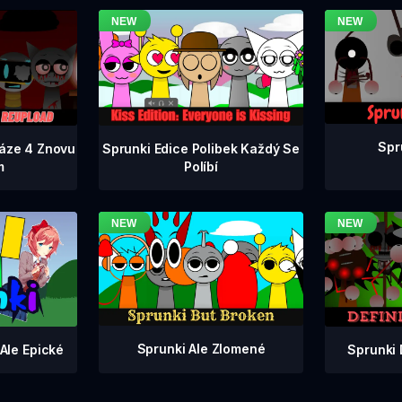
Spr
Fáze 4 Znovu
Sprunki Edice Polibek Každý Se
m
Políbí
Sprunki Ale Zlomené
Sprunki 
Ale Epické