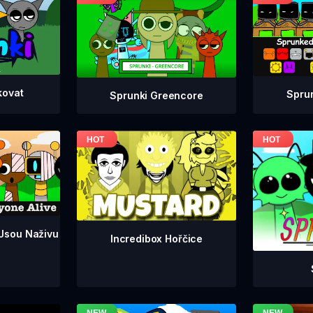
kovat
Spru
Sprunki Greencore
 Jsou Naživu
Incredibox Hořčice