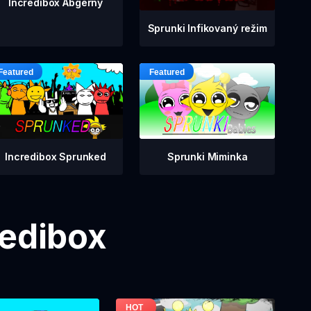
Incredibox Abgerny
Sprunki Infikovaný režim
Incredibox Sprunked
Sprunki Miminka
redibox