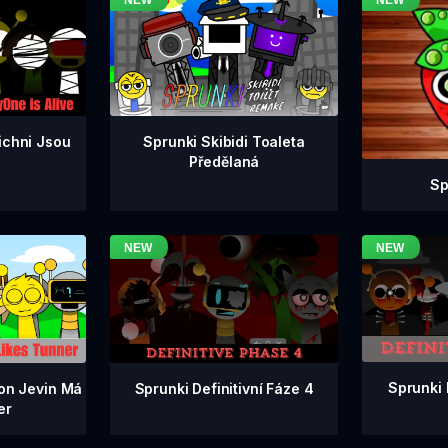
ichni Jsou
Sprunki Skibidi Toaleta
Předělaná
Sp
Sprunki 
Sprunki Definitivní Fáze 4
ion Jevin Má
er