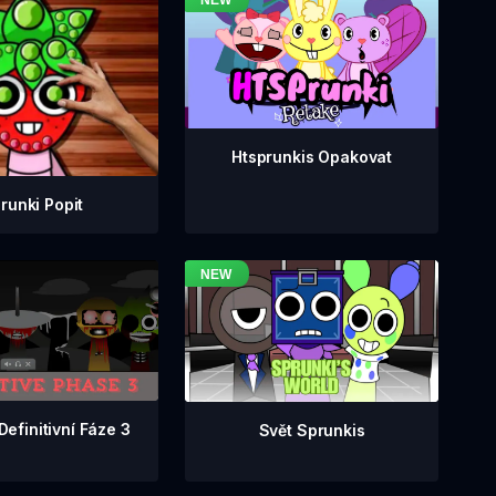
Htsprunkis Opakovat
runki Popit
Definitivní Fáze 3
Svět Sprunkis