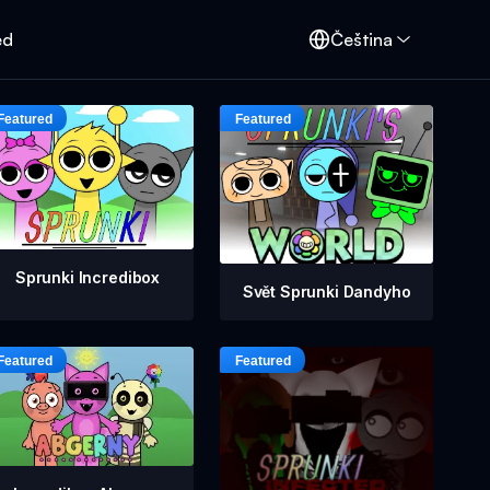
ed
Čeština
Sprunki Incredibox
Svět Sprunki Dandyho