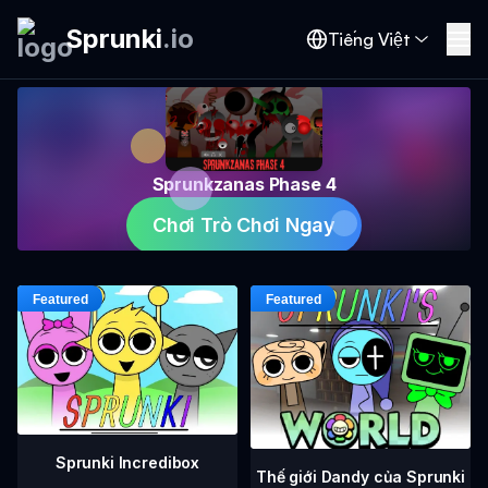
Sprunki
.
io
Tiếng Việt
Sprunkzanas Phase 4
Chơi Trò Chơi Ngay
Sprunki Incredibox
Thế giới Dandy của Sprunki