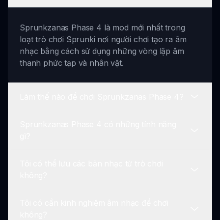
Sprunkzanas Phase 4 là mod mới nhất trong
loạt trò chơi Sprunki nơi người chơi tạo ra âm
nhạc bằng cách sử dụng những vòng lặp âm
thanh phức tạp và nhân vật.
Làm thế nào để chơi Sprunkzanas Phase 4?
Sprunkzanas Phase 4 có những tính năng
Bạn chơi Sprunkzanas Phase 4 bằng cách chọn
gì?
nhân vật và kéo chúng vào giao diện nơi bạn có
thể pha trộn và tạo ra âm thanh độc đáo.
Tôi có thể lưu các bản nhạc từ trò chơi
Các tính năng bao gồm vòng lặp phức tạp, giao
không?
diện bóng bẩy, tùy chọn trộn động, chọn nhân
vật và công cụ để lưu và chia sẻ các tác phẩm.
Tôi có cần kinh nghiệm âm nhạc để chơi
Có! Sprunkzanas Phase 4 cho phép bạn lưu các
không?